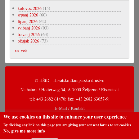
kolovoz 2026
(15)
srpanj 2026
(60)
lipanj 2026
(62)
svibanj 2026
(93)
travanj 2026
(63)
ožujak 2026
(73)
>> već
© HŠtD - Hrvatsko štamparsko društvo
Na hataru / Hotterweg 54, A-7000 Željezno / Eisenstadt
tel: +43 2682 61470; fax: +43 2682 63057-9;
E-Mail / Kontakt
We use cookies on this site to enhance your user experience
By clicking any link on this page you are giving your consent for us to set cookies.
No, give me more info