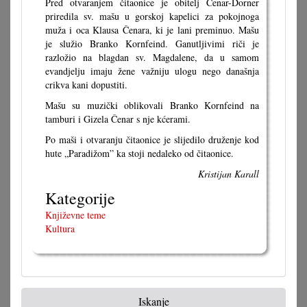
Pred otvaranjem čitaonice je obitelj Čenar-Dorner
priredila sv. mašu u gorskoj kapelici za pokojnoga
muža i oca Klausa Čenara, ki je lani preminuo. Mašu
je služio Branko Kornfeind. Ganutljivimi riči je
razložio na blagdan sv. Magdalene, da u samom
evandjelju imaju žene važniju ulogu nego današnja
crikva kani dopustiti.
Mašu su muzički oblikovali Branko Kornfeind na
tamburi i Gizela Čenar s nje kćerami.
Po maši i otvaranju čitaonice je slijedilo druženje kod
hute „Paradižom” ka stoji nedaleko od čitaonice.
Kristijan Karall
Kategorije
Književne teme
Kultura
Iskanje