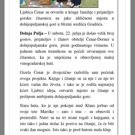
Ljubica Čenar su otvorile u krugu familije i prijateljev
gorsku čitaonicu na jako idiličnom mjestu u
dolnjopuljanskoj gori u blizini središća Gradišća.
Dolnja Pulja –
U subotu, 22. julija je došao velik broj
gostov, prijateljev i članov obitelji Čenar-Dorner u
dolnjopuljansku goru, prem godinastoga vrimena. U
jednom suhom trenutkom su počeli otvaranjem ove
čitaonice, ka je smješćena u obnovljenoj maloj
vinogradarskoj huti.
Gizela Čenar je dvojezično razložila sam početak
ovoga projekta. Knjige i čitanje su za nju i za nje tri
kćere važan dio života, i tako se je rodila najstarjoj
kćeri Ljubici ideja, ostvariti mjesto za čitanje u
prelipom ambijentu dolnjopuljanske gore.
Stara huta, ku je nje pokojni muž Klaus jerbao od
svoje tete Mariške – zato i ime – su obnovili i
preuredili. Nutri su na tri strani regali s knjigami, a
isto tako i jedan stolac ki poziva na čitanje, ča će biti
svaki dan moguće. Isto tako je pred hutom mala klup.