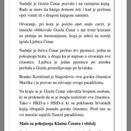
Nadalje je Gizela Čenar pozvala i na razmjenu knjig.
Rado se more ka knjiga domom zeti i kad je preštana
opet vrnuti ili s drugom knjigom zaminiti.
Otvaranje, pri kom je počelo opet malo curiti, je
muzički oblikovala Gizela Čenar s nje trimi kćerami
uz pratnju na harmonijumu, koga je sideći na zemlji
igrala Ljubica Čenar.
Nadalje je Jurica Čenar preštao dvi pjesmice, jednu za
pokojnoga brata, a drugu ku je napisao o otvaranju ove
čitaonice. Ljubica je jednu pjesmicu po nimšku
preštala a Gizela premišljavanje po hrvatsku.
Branko Kornfeind je blagoslovio ovu gorsku čitaonicu
Mariška i je pozvao na uživanje ovoga paradižoma.
Na kraju se je Gizela Čenar zahvalila brojnim osobam,
ki su pridonesli da se je mogla realizirati ova čitaonica.
Tako i HKD-u i HŠtD-u ki su poklonom hrvatskih
knjig obogatili ponudu gorske čitaonice. Pred tim su
svi nazočni zajačili Nasred paradižoma.
Maša za pokojnoga Klausa Čenara i obitelj