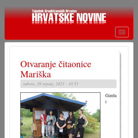
Skoči
na
glavni
sadržaj
Toggle
navigati
Otvaranje čitaonice
Mariška
subota, 29 srpanj, 2023 - 10:51
Gizela
i