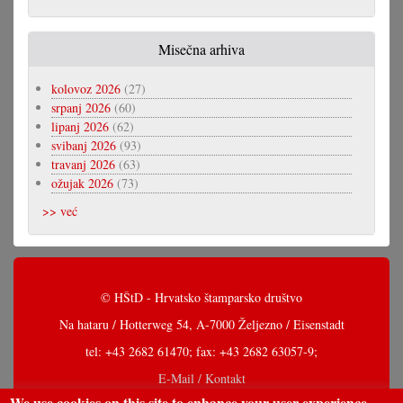
Misečna arhiva
kolovoz 2026
(27)
srpanj 2026
(60)
lipanj 2026
(62)
svibanj 2026
(93)
travanj 2026
(63)
ožujak 2026
(73)
>> već
© HŠtD - Hrvatsko štamparsko društvo
Na hataru / Hotterweg 54, A-7000 Željezno / Eisenstadt
tel: +43 2682 61470; fax: +43 2682 63057-9;
E-Mail / Kontakt
We use cookies on this site to enhance your user experience