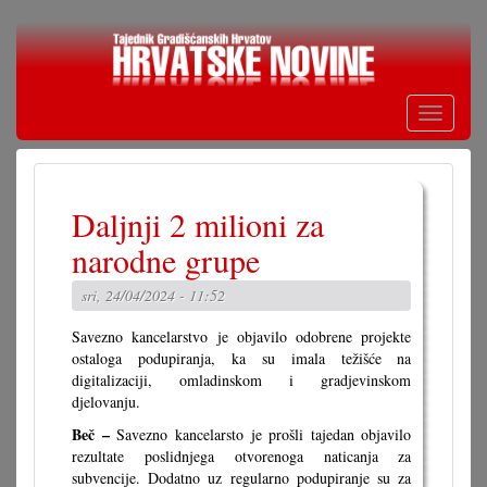
Skoči
na
glavni
sadržaj
Toggle
navigati
Daljnji 2 milioni za
narodne grupe
sri, 24/04/2024 - 11:52
Savezno kancelarstvo je objavilo odobrene projekte
ostaloga podupiranja, ka su imala težišće na
digitalizaciji, omladinskom i gradjevinskom
djelovanju.
Beč –
Savezno kancelarsto je prošli tajedan objavilo
rezultate poslidnjega otvorenoga naticanja za
subvencije. Dodatno uz regularno podupiranje su za