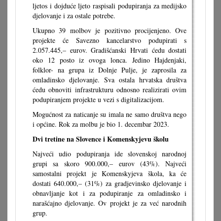
ljetos i dojduće ljeto raspisali podupiranja za medijsko
djelovanje i za ostale potrebe.
Ukupno 39 molbov je pozitivno procijenjeno. Ove
projekte će Savezno kancelarstvo podupirati s
2.057.445,– eurov. Gradišćanski Hrvati ćedu dostati
oko 12 posto iz ovoga lonca. Jedino Hajdenjaki,
folklor- na grupa iz Dolnje Pulje, je zaprosila za
omladinsko djelovanje. Sva ostala hrvatska društva
ćedu obnoviti infrastrukturu odnosno realizirati ovim
podupiranjem projekte u vezi s digitalizacijom.
Mogućnost za naticanje su imala ne samo društva nego
i općine. Rok za molbu je bio 1. decembar 2023.
Dvi tretine na Slovence i Komenskyjevu školu
Najveći udio podupiranja ide slovenskoj narodnoj
grupi sa skoro 900.000,– eurov (43%). Najveći
samostalni projekt je Komenskyjeva škola, ka će
dostati 640.000,– (31%) za gradjevinsko djelovanje i
obnavljanje kot i za podupiranje za omladinsko i
narašćajno djelovanje. Ov projekt je za već narodnih
grup.