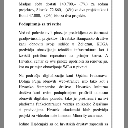
Madjari ćedu dostati 140.700,– (7%) za sedam
projektov, Slovaki 72.860,– (4%) za dva projekte kot i
Romi 47.000,– (2%) isto za dva projekte.
Podupiranje za tri svrhe
Već od polovic ovih pinez je predvidjeno za četrnaest
gradjevinskih projektov. Hrvatsko štamparsko društvo
kani obnoviti svoje sidišće u Željeznu, KUGA
predvidja obnavljanje tehničke infrastrukture kot i
izvršiti potribne reperature na primjer krova. A
Hrvatski centar će ove pineze upotribiti za renovaciju,
kot na primjer obnavljanje WC-a u pivnici.
Na području digitalizacije kani Općina Frakanava-
Dolnja Pulja obnoviti web-stranicu isto tako kot i
Hrvatsko štamparsko društvo. Hrvatsko kulturno
društvo kani ovim podupiranjem proširiti odnosno
obnoviti digitalnu ponudu, tako je proširena i na svi
platforma funkcionirajuća verzija aplikacije Zajačimo
si predvidjena. Hrvatski akademski klub predvidja
projekt za videoformate imenom Minority awarness.
Jedino Hajdenjaki su od hrvatskih društav zaprosili za