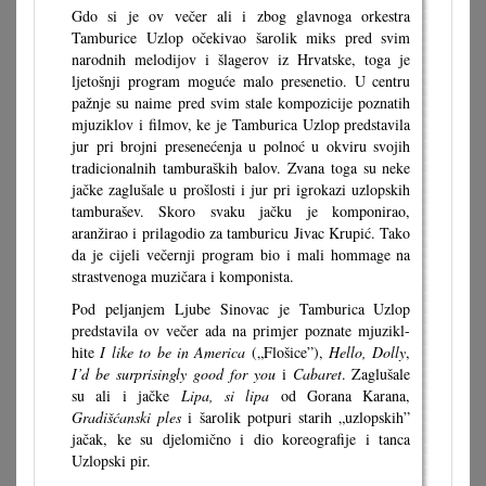
Gdo si je ov večer ali i zbog glavnoga orkestra
Tamburice Uzlop očekivao šarolik miks pred svim
narodnih melodijov i šlagerov iz Hrvatske, toga je
ljetošnji program moguće malo presenetio. U centru
pažnje su naime pred svim stale kompozicije poznatih
mjuziklov i filmov, ke je Tamburica Uzlop predstavila
jur pri brojni presenećenja u polnoć u okviru svojih
tradicionalnih tamburaških balov. Zvana toga su neke
jačke zaglušale u prošlosti i jur pri igrokazi uzlopskih
tamburašev. Skoro svaku jačku je komponirao,
aranžirao i prilagodio za tamburicu Jivac Krupić. Tako
da je cijeli večernji program bio i mali hommage na
strastvenoga muzičara i komponista.
Pod peljanjem Ljube Sinovac je Tamburica Uzlop
predstavila ov večer ada na primjer poznate mjuzikl-
hite
I like to be in America
(„Flošice”),
Hello, Dolly
,
I’d be surprisingly good for you
i
Cabaret
. Zaglušale
su ali i jačke
Lipa, si lipa
od Gorana Karana,
Gradišćanski ples
i šarolik potpuri starih „uzlopskih”
jačak, ke su djelomično i dio koreografije i tanca
Uzlopski pir.