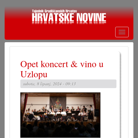
Skoči
na
glavni
sadržaj
Toggle
navigati
Opet koncert & vino u
Uzlopu
subota, 8 lipanj, 2024 - 09:13