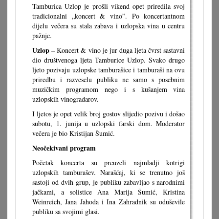
Tamburica Uzlop je prošli vikend opet priredila svoj
tradicionalni „koncert & vino”. Po koncertantnom
dijelu večera su stala zabava i uzlopska vina u centru
pažnje.
Uzlop –
Koncert & vino je jur duga ljeta čvrst sastavni
dio društvenoga ljeta Tamburice Uzlop. Svako drugo
ljeto pozivaju uzlopske tamburašice i tamburaši na ovu
priredbu i razveselu publiku ne samo s posebnim
muzičkim programom nego i s kušanjem vina
uzlopskih vinogradarov.
I ljetos je opet velik broj gostov slijedio pozivu i došao
subotu, 1. junija u uzlopski farski dom. Moderator
večera je bio Kristijan Šumić.
Neočekivani program
Početak koncerta su preuzeli najmladji kotrigi
uzlopskih tamburašev. Narašćaj, ki se trenutno još
sastoji od dvih grup, je publiku zabavljao s narodnimi
jačkami, a solistice Ana Marija Šumić, Kristina
Weinreich, Jana Jahoda i Ina Zahradnik su oduševile
publiku sa svojimi glasi.