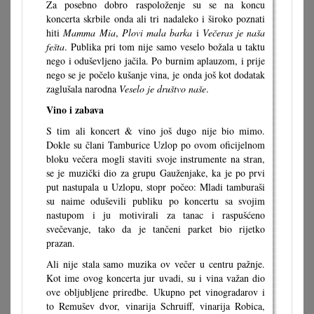
Za posebno dobro raspoloženje su se na koncu
koncerta skrbile onda ali tri nadaleko i široko poznati
hiti
Mamma Mia
,
Plovi mala
barka
i
Večeras je naša
fešta
. Publika pri tom nije samo veselo božala u taktu
nego i oduševljeno jačila. Po burnim aplauzom, i prije
nego se je počelo kušanje vina, je onda još kot dodatak
zaglušala narodna
Veselo je društvo naše
.
Vino i zabava
S tim ali koncert & vino još dugo nije bio mimo.
Dokle su člani Tamburice Uzlop po ovom oficijelnom
bloku večera mogli staviti svoje instrumente na stran,
se je muzički dio za grupu Gauženjake, ka je po prvi
put nastupala u Uzlopu, stopr počeo: Mladi tamburaši
su naime oduševili publiku po koncertu sa svojim
nastupom i ju motivirali za tanac i raspušćeno
svečevanje, tako da je tančeni parket bio rijetko
prazan.
Ali nije stala samo muzika ov večer u centru pažnje.
Kot ime ovog koncerta jur uvadi, su i vina važan dio
ove obljubljene priredbe. Ukupno pet vinogradarov i
to Remušev dvor, vinarija Schruiff, vinarija Robica,