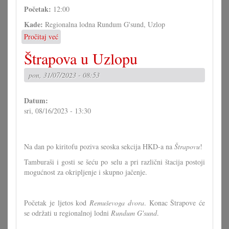
Početak:
12:00
Kade:
Regionalna lodna Rundum G'sund, Uzlop
Pročitaj već
o
Hrvatski
Štrapova u Uzlopu
večer
u
pon, 31/07/2023 - 08:53
uzlopskoj
regionalnoj
lodni
Datum:
"Rundum
sri, 08/16/2023 - 13:30
G'sund"
Na dan po kiritofu poziva seoska sekcija HKD-a na
Štrapovu
!
Tamburaši i gosti se šeću po selu a pri različni štacija postoji
mogućnost za okripljenje i skupno jačenje.
Početak je ljetos kod
Remuševoga dvora
. Konac Štrapove će
se održati u regionalnoj lodni
Rundum G'sund
.