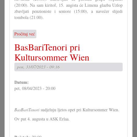
(20:00). Na sam kiritof, 15. augista će Limena glazba Uzlop
zbavljati penzioniste i seniore (15:00), a navečer slijedi
tombola (21:00).
Pročitaj već
o
Kiritof
BasBariTenori pri
u
Uzlopu
Kultursommer Wien
pon, 31/07/2023 - 09:16
Datum:
pet, 08/04/2023 - 20:00
BasBariTenori
sudjeluju ljetos opet pri Kultursommer Wien.
Ov put 4. augusta u ASK Erlaa.