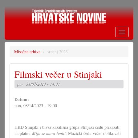
Skoči
na
glavni
sadržaj
Toggle
navigati
Misečna arhiva
srpanj 2023
Filmski večer u Stinjaki
pon, 31/07/2023 - 14:31
Datum:
pon, 08/14/2023 - 19:00
HKD Stinjaki i bivša kazališna grupa Stinjaki ćedu prikazati
na platnu
Mijo se mora ženiti
. Muzički ćedu večer oblikovati