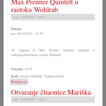
Max Prenner Quintett u
Trio
u
rastoku Wohlrab
Selekciji
pon, 31/07/2023 - 08:41
Datum:
pet, 08/18/2023 - 19:30
18. augusta će Max Prenner Quintett nastupati u
vulkaprodrštofskom rastoku Wohlrab.
Početak:
19:30
Kade:
Rastok Wohlrab, Vulkaprodrštof
Pročitaj već
o
Max
Otvaranje čitaonice Mariška
Prenner
Quintett
sub, 29/07/2023 - 10:51
u
rastoku