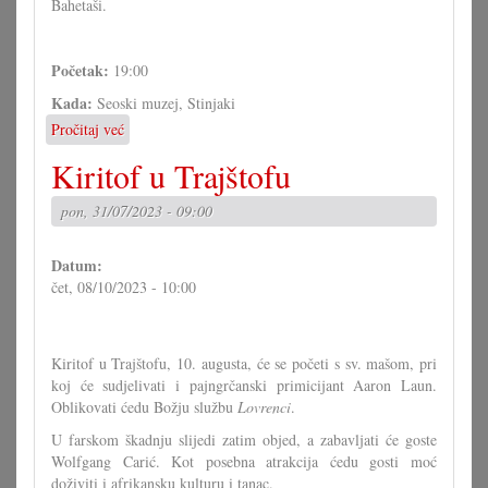
Bahetaši.
Početak:
19:00
Kada:
Seoski muzej, Stinjaki
Pročitaj već
o
Filmski
Kiritof u Trajštofu
večer
u
pon, 31/07/2023 - 09:00
Stinjaki
Datum:
čet, 08/10/2023 - 10:00
Kiritof u Trajštofu, 10. augusta, će se početi s sv. mašom, pri
koj će sudjelivati i pajngrčanski primicijant Aaron Laun.
Oblikovati ćedu Božju službu
Lovrenci
.
U farskom škadnju slijedi zatim objed, a zabavljati će goste
Wolfgang Carić. Kot posebna atrakcija ćedu gosti moć
doživiti i afrikansku kulturu i tanac.