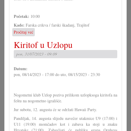
Početak:
10:00
Kade:
Farska crikva / farski škadanj, Trajštof
Pročitaj već
o
Kiritof
Kiritof u Uzlopu
u
Trajštofu
pon, 31/07/2023 - 09:09
Datum:
pon, 08/14/2023 - 17:00
do
uto, 08/15/2023 - 23:30
Nogometni klub Uzlop poziva prilikom uzlopksoga kiritofa na
feštu na nogometno igrališće.
Jur subotu, 12. augusta će se održati Hawaii Party.
Pandiljak, 14. augusta slijedu navečer utakmice U9 (17:00) i
U11 (19:00) momčadov kot i zabava ka stoji u znaku
Hrvatske (21:00). Zabavljati će publiku grupa Orpheus