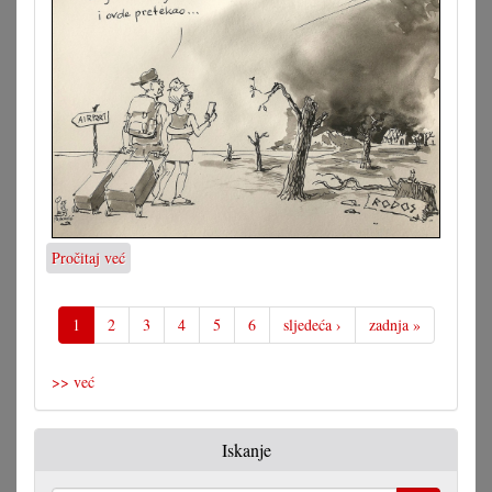
Pročitaj već
o
Karikatura
28.07.2023.
1
2
3
4
5
6
sljedeća ›
zadnja »
>> već
Iskanje