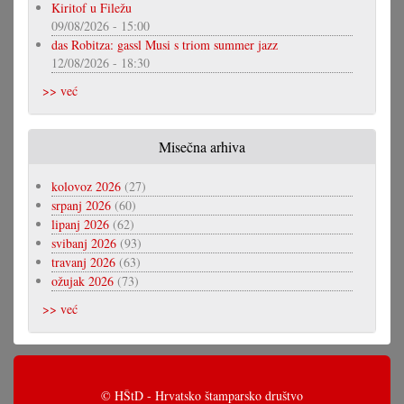
Kiritof u Filežu
09/08/2026 - 15:00
das Robitza: gassl Musi s triom summer jazz
12/08/2026 - 18:30
>> već
Misečna arhiva
kolovoz 2026
(27)
srpanj 2026
(60)
lipanj 2026
(62)
svibanj 2026
(93)
travanj 2026
(63)
ožujak 2026
(73)
>> već
© HŠtD - Hrvatsko štamparsko društvo