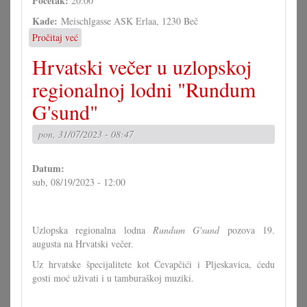
Početak:
20:00
Kade:
Meischlgasse ASK Erlaa, 1230 Beč
Pročitaj već
o
BasBariTenori
Hrvatski večer u uzlopskoj
pri
Kultursommer
regionalnoj lodni "Rundum
Wien
G'sund"
pon, 31/07/2023 - 08:47
Datum:
sub, 08/19/2023 - 12:00
Uzlopska regionalna lodna
Rundum G'sund
pozova 19.
augusta na Hrvatski večer.
Uz hrvatske špecijalitete kot Ćevapčići i Pljeskavica, ćedu
gosti moć uživati i u tamburaškoj muziki.