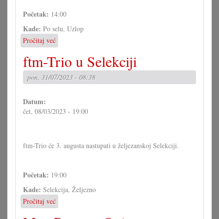
Početak:
14:00
Kade:
Po selu, Uzlop
Pročitaj već
o
Štrapova
ftm-Trio u Selekciji
u
Uzlopu
pon, 31/07/2023 - 08:38
Datum:
čet, 08/03/2023 - 19:00
ftm-Trio će 3. augusta nastupati u željezanskoj Selekciji.
Početak:
19:00
Kade:
Selekcija, Željezno
Pročitaj već
o
ftm-