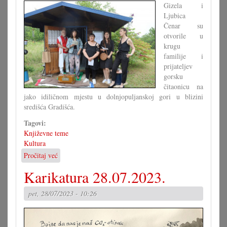
Gizela i
Wohlrab
Ljubica
Čenar su
otvorile u
krugu
familije i
prijateljev
gorsku
čitaonicu na
jako idiličnom mjestu u dolnjopuljanskoj gori u blizini
središća Gradišća.
Tagovi:
Književne teme
Kultura
Pročitaj već
o
Otvaranje
Karikatura 28.07.2023.
čitaonice
Mariška
pet, 28/07/2023 - 10:26