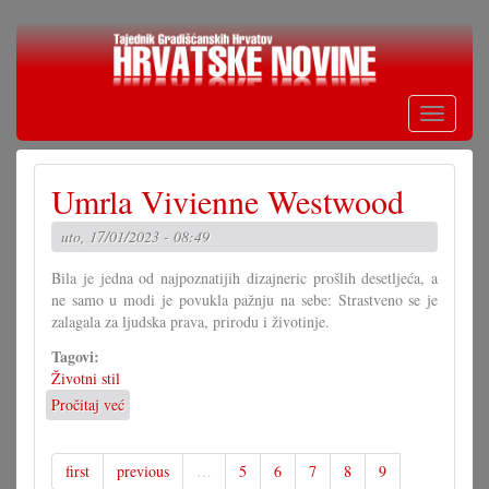
Skoči
na
glavni
sadržaj
Toggle
navigati
Umrla Vivienne Westwood
uto, 17/01/2023 - 08:49
Bila je jedna od najpoznatijih dizajneric prošlih desetljeća, a
ne samo u modi je povukla pažnju na sebe: Strastveno se je
zalagala za ljudska prava, prirodu i životinje.
Tagovi:
Životni stil
Pročitaj već
o
Umrla
Vivienne
Westwood
first
previous
…
5
6
7
8
9