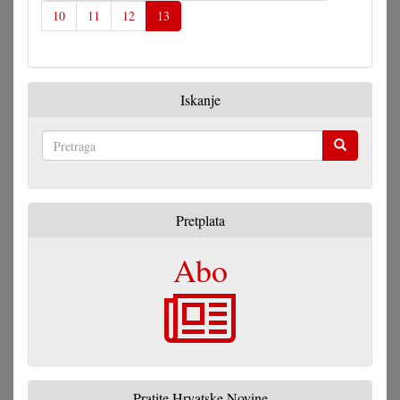
10
11
12
13
Iskanje
Pretraga
Pretplata
Abo
Pratite Hrvatske Novine