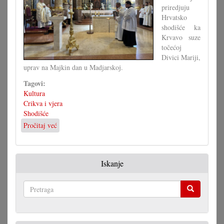
priredjuju
Hrvatsko
shodišće ka
Krvavo suze
točećoj
Divici Mariji,
uprav na Majkin dan u Madjarskoj.
Tagovi:
Kultura
Crikva i vjera
Shodišće
Pročitaj već
o
Hrvatsko
shodišće
u
Iskanje
Juri
Pretraga