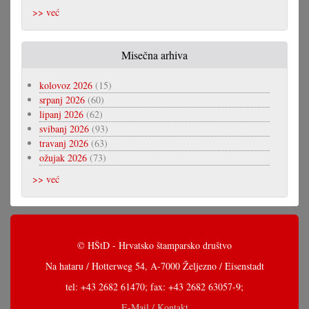
>> već
Misečna arhiva
kolovoz 2026
(15)
srpanj 2026
(60)
lipanj 2026
(62)
svibanj 2026
(93)
travanj 2026
(63)
ožujak 2026
(73)
>> već
© HŠtD - Hrvatsko štamparsko društvo
Na hataru / Hotterweg 54, A-7000 Željezno / Eisenstadt
tel: +43 2682 61470; fax: +43 2682 63057-9;
E-Mail / Kontakt