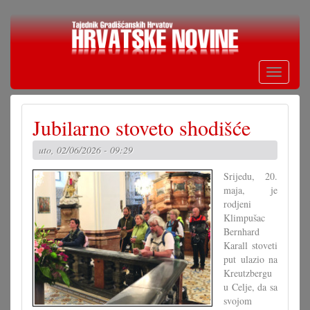
Skoči
na
glavni
sadržaj
Toggle
navigati
Jubilarno stoveto shodišće
uto, 02/06/2026 - 09:29
Srijedu, 20.
maja, je
rodjeni
Klimpušac
Bernhard
Karall stoveti
put ulazio na
Kreutzbergu
u Celje, da sa
svojom