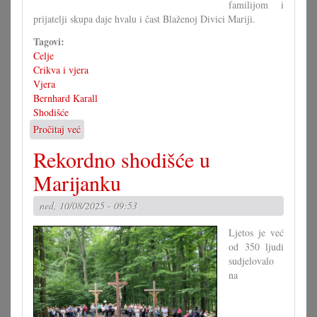
familijom i
prijatelji skupa daje hvalu i čast Blaženoj Divici Mariji.
Tagovi:
Celje
Crikva i vjera
Vjera
Bernhard Karall
Shodišće
Pročitaj već
o
Jubilarno
Rekordno shodišće u
stoveto
shodišće
Marijanku
ned, 10/08/2025 - 09:53
Ljetos je već
od 350 ljudi
sudjelovalo
na