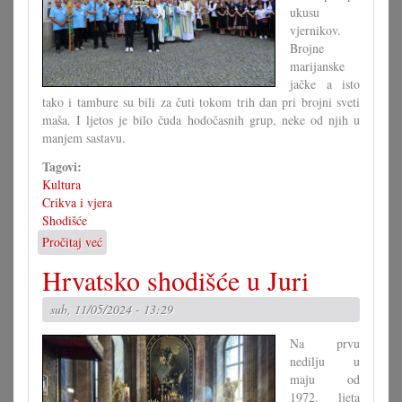
ukusu
vjernikov.
Brojne
marijanske
jačke a isto
tako i tambure su bili za čuti tokom trih dan pri brojni sveti
maša. I ljetos je bilo čuda hodočasnih grup, neke od njih u
manjem sastavu.
Tagovi:
Kultura
Crikva i vjera
Shodišće
Pročitaj već
o
101.
Hrvatsko shodišće u Juri
shodišće
u
sub, 11/05/2024 - 13:29
štajersko
Celje
Na prvu
nedilju u
maju od
1972. ljeta