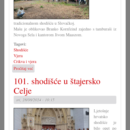
tradicionalnom shodišću u Slovačkoj.
Mašu je oblikovao Branko Kornfeind zajedno s tamburaši iz
Novoga Sela i kantorom Jivom Maaszom.
Tagovi:
Shodišće
Vjera
Crikva i vjera
Pročitaj već
o
Rekordno
101. shodišće u štajersko
shodišće
u
Celje
Marijanku
sri, 28/08/2024 - 10:15
Ljetošnje
hrvatsko
shodišće je
bilo opet po