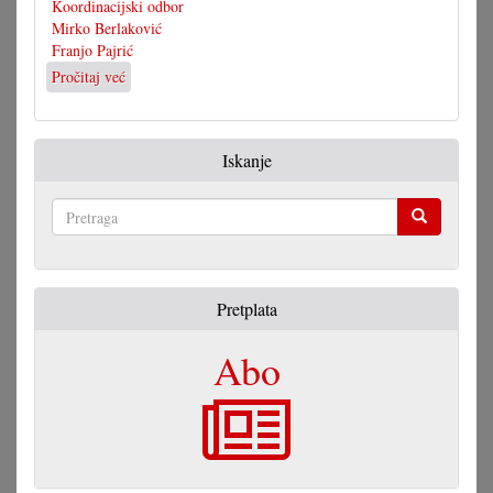
Koordinacijski odbor
Mirko Berlaković
Franjo Pajrić
Pročitaj već
o
Kulturna
nagrada
Berlakoviću
Iskanje
i
Pajriću
Pretraga
Pretplata
Abo