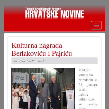
Skoči
na
glavni
sadržaj
Toggle
navigati
Kulturna nagrada
Berlakoviću i Pajriću
sri, 28/01/2026 - 10:33
Velikom
kulturnom
priredbom su
23. januara
uručili
najviše
odlikovanje,
ko narodna
grupa