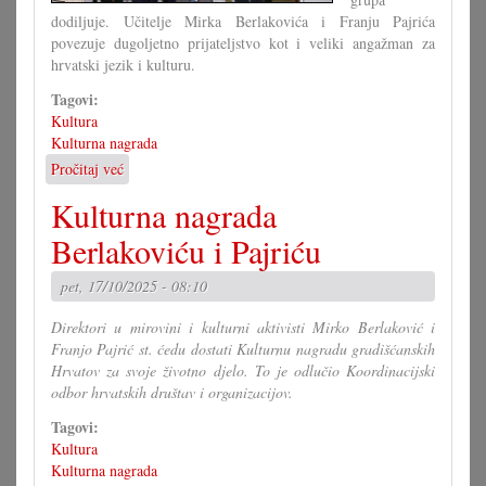
dodiljuje. Učitelje Mirka Berlakovića i Franju Pajrića
povezuje dugoljetno prijateljstvo kot i veliki angažman za
hrvatski jezik i kulturu.
Tagovi:
Kultura
Kulturna nagrada
Pročitaj već
o
Kulturna
Kulturna nagrada
nagrada
Berlakoviću
Berlakoviću i Pajriću
i
Pajriću
pet, 17/10/2025 - 08:10
Direktori u mirovini i kulturni aktivisti Mirko Berlaković i
Franjo Pajrić st. ćedu dostati Kulturnu nagradu gradišćanskih
Hrvatov za svoje životno djelo. To je odlučio Koordinacijski
odbor hrvatskih društav i organizacijov.
Tagovi:
Kultura
Kulturna nagrada