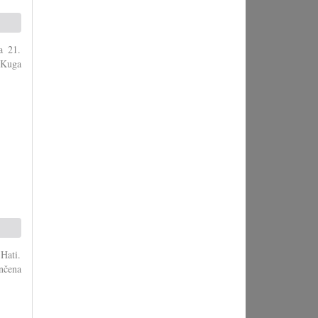
a 21.
 Kuga
 Hati.
nčena