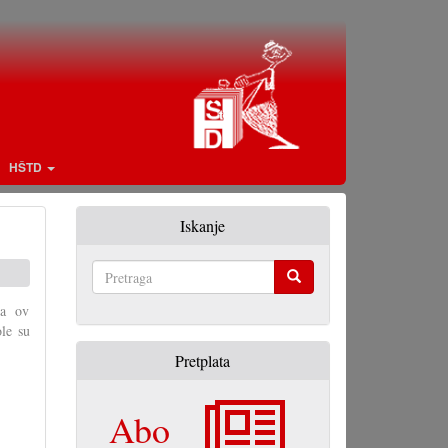
HŠTD
Iskanje
Pretraga
la ov
ole su
Pretplata
Abo