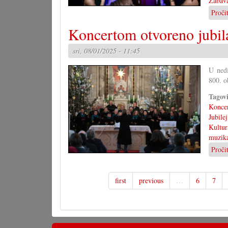
Zabav
Proči
Koncertom otvoreno jubila
sri, 08/01/2025 - 11:45
U nedi
800. o
Tagov
Konce
Jubilej
Kultur
muzik
Proči
first
previous
…
6
7