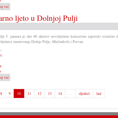
a
taj već
o
Prvi
rno ljeto u Dolnjoj Pulji
hrvatski
bal
u
novom
lju 5. januara je oko 80 akterov novoljetnim koncertom započelo svetačno s
ljetu
bljetnice imenovanja Dolnje Pulje, Mučindrofa i Pervan.
i:
rt
a
a
taj već
o
Koncertom
otvoreno
jubilarno
8
9
10
11
12
13
14
…
sljedeći
last
ljeto
u
Dolnjoj
Pulji