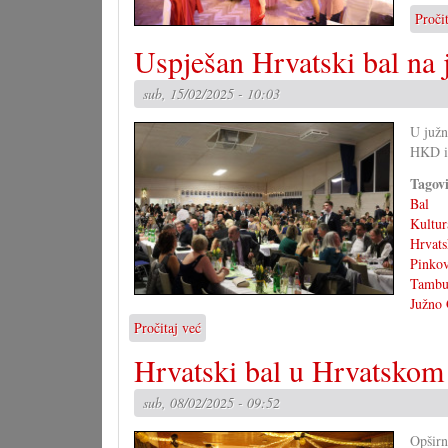
Proči
Uspješan Hrvatski bal na 
sub, 15/02/2025 - 10:03
U južn
HKD i 
Tagov
Bal
Kultur
Hrvats
Pinko
Tambur
Južno 
Pročitaj već
o
Uspješan
Hrvatski bal u Hrvatskom
Hrvatski
bal
sub, 08/02/2025 - 09:52
na
jugu
Opšir
Gradišća