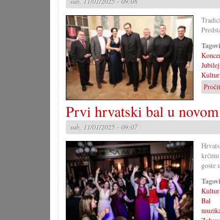
sub, 11/01/2025 - 09:08
Tradic
Predst
Tagov
Konce
Jubilej
Kultur
Proči
Prvi hrvatski bal u novom 
sub, 11/01/2025 - 09:07
Hrvats
krčmu
goste 
Tagov
Kultur
Bal
muzik