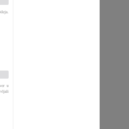
leja.
ver u
vljali