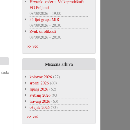
Hrvatski večer u Vulkaprodrštofu:
FG Poljanci
08/08/2026 - 19:00
35 ljet grupa MIR
08/08/2026 - 20:30
Zvuk šarolikosti
08/08/2026 - 20:30
>> već
Misečna arhiva
 čuda
kolovoz 2026
(27)
srpanj 2026
(60)
lipanj 2026
(62)
svibanj 2026
(93)
travanj 2026
(63)
ožujak 2026
(73)
>> već