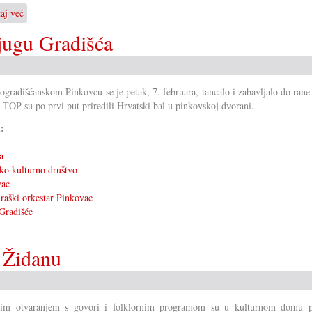
taj već
o
Hrvatski
jugu Gradišća
bal
u
Hrvatskom
Jandrofu
ogradišćanskom Pinkovcu se je petak, 7. februara, tancalo i zabavljalo do rane
TOP su po prvi put priredili Hrvatski bal u pinkovskoj dvorani.
i:
a
ko kulturno društvo
vac
aški orkestar Pinkovac
Gradišće
 Židanu
nim otvaranjem s govori i folklornim programom su u kulturnom domu p