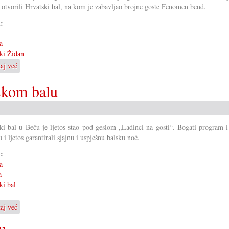
 otvorili Hrvatski bal, na kom je zabavljao brojne goste Fenomen bend.
i:
a
ki Židan
taj već
o
Hrvatski
skom balu
bal
u
Hrvatskom
Židanu
ki bal u Beču je ljetos stao pod geslom „Ladinci na gosti“. Bogati program i
u i ljetos garantirali sjajnu i uspješnu balsku noć.
i:
a
a
ki bal
taj već
o
Ladinci
u
na