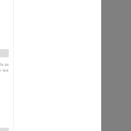
ala na
 šest