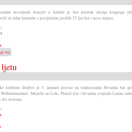
-
kako
ionalni novoljetni koncert u kaštelu je bio početak slavlja krugloga jubi
Filešci
avili su zidni kalendar s poviješćom prošlih 25 ljet kot i nove majice.
oduševu
publiku
i:
rt
a
taj već
o
Početak
ljetu
slavlja
800
ljet
Šuševo
ko kulturno društvo je 5. januara pozvao na tradicionalni Hrvatski bal sje
 Wilhelminenhof. Muzički su Lole, Pleteri kot i hrvatska zvijezda Latino zaba
u dvi dvorana.
i:
a
a