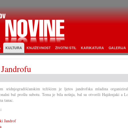
A
KULTURA
KNJIŽEVNOST
ŽIVOTNI STIL
KARIKATURA
GALERIJA
 Jandrofu
m sridnjogradišćanskim težišćem je ljetos jandrofska mladina organizira
ionalni bal prošlu subotu. Tema je bila nošnja, bal su otvorili Hajdenjaki a L
na tanac.
i:
ki Jandrof
a