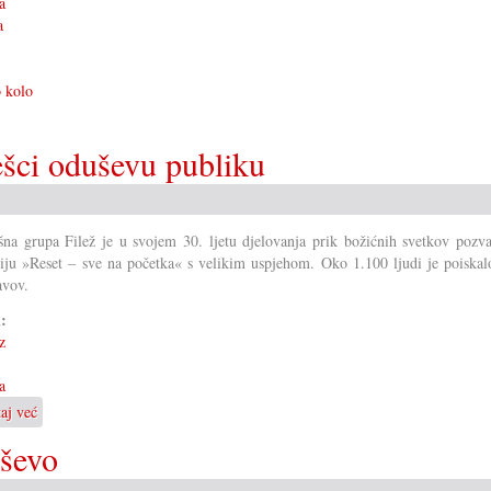
a
a
 kolo
ešci oduševu publiku
šna grupa Filež je u svojem 30. ljetu djelovanja prik božićnih svetkov pozv
ju »Reset – sve na početka« s velikim uspjehom. Oko 1.100 ljudi je poiskalo
avov.
i:
z
a
taj već
o
Sve
uševo
na
početak