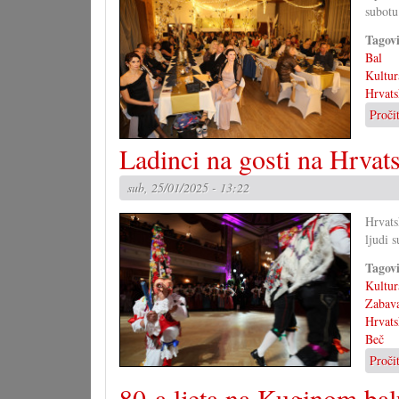
subotu
Tagov
Bal
Kultur
Hrvats
Proči
Ladinci na gosti na Hrvat
sub, 25/01/2025 - 13:22
Hrvats
ljudi s
Tagov
Kultur
Zabav
Hrvats
Beč
Proči
80-a ljeta na Kuginom bal