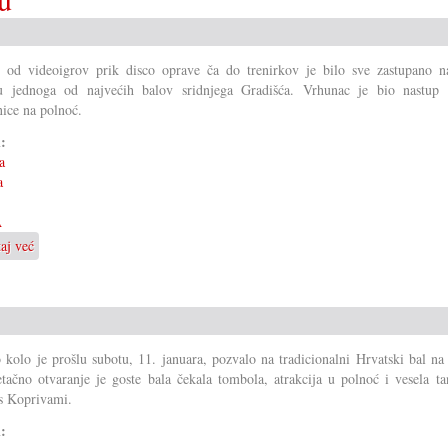
gosti
na
Hrvatskom
o od videoigrov prik disco oprave ča do trenirkov je bilo sve zastupano n
balu
u jednoga od najvećih balov sridnjega Gradišća. Vrhunac je bio nastup
nice na polnoć.
i:
a
a
A
taj već
o
80-
a
ljeta
na
Kuginom
 kolo je prošlu subotu, 11. januara, pozvalo na tradicionalni Hrvatski bal na
balu
tačno otvaranje je goste bala čekala tombola, atrakcija u polnoć i vesela ta
s Koprivami.
i: