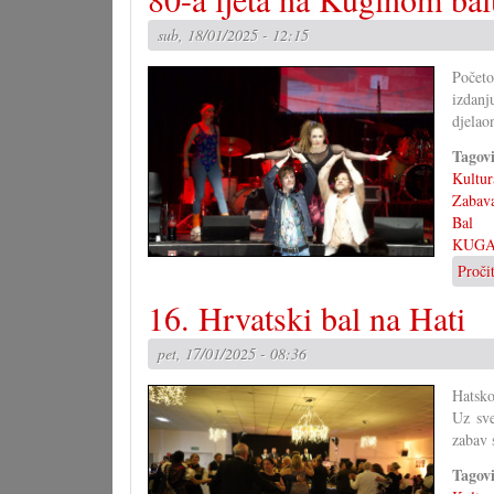
sub, 18/01/2025 - 12:15
Počet
izdanj
djelao
Tagov
Kultur
Zabav
Bal
KUG
Proči
16. Hrvatski bal na Hati
pet, 17/01/2025 - 08:36
Hatsko
Uz sve
zabav 
Tagov