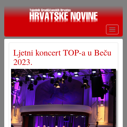
Skoči
na
glavni
sadržaj
Toggle
navigati
Ljetni koncert TOP-a u Beču
2023.