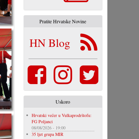
Pratite Hrvatske Novine
HN Blog
Uskoro
Hrvatski večer u Vulkaprodrštofu:
FG Poljanci
08/08/2026 - 19:00
35 ljet grupa MIR