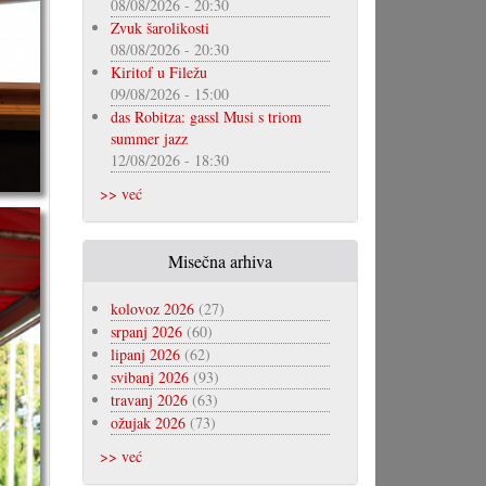
08/08/2026 - 20:30
Zvuk šarolikosti
08/08/2026 - 20:30
Kiritof u Filežu
09/08/2026 - 15:00
das Robitza: gassl Musi s triom
summer jazz
12/08/2026 - 18:30
>> već
Misečna arhiva
kolovoz 2026
(27)
srpanj 2026
(60)
lipanj 2026
(62)
svibanj 2026
(93)
travanj 2026
(63)
ožujak 2026
(73)
>> već