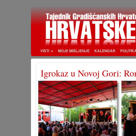
Skoči
na
glavni
sadržaj
VISTI
MOJE MIŠLJENJE
KALENDAR
POLITIK
Igrokaz u Novoj Gori: Rom