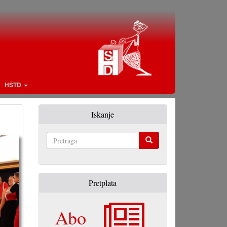
HŠTD
Iskanje
Pretraga
Pretplata
Abo