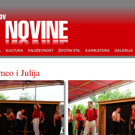
A
KULTURA
KNJIŽEVNOST
ŽIVOTNI STIL
KARIKATURA
GALERIJA
eo i Julija