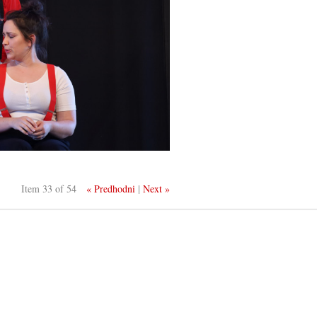
Item 33 of 54
« Predhodni
|
Next »