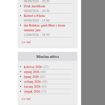
08/08/2026 - 20:30
Zvuk šarolikosti
08/08/2026 - 20:30
Kiritof u Filežu
09/08/2026 - 15:00
das Robitza: gassl Musi s triom
summer jazz
12/08/2026 - 18:30
>> već
Misečna arhiva
kolovoz 2026
(27)
srpanj 2026
(60)
lipanj 2026
(62)
svibanj 2026
(93)
travanj 2026
(63)
ožujak 2026
(73)
>> već