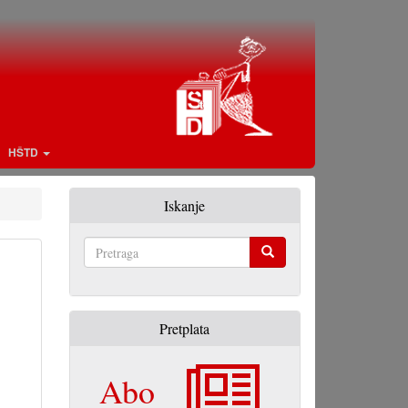
HŠTD
Iskanje
Pretraga
Pretplata
Abo