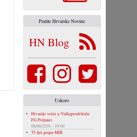
Pratite Hrvatske Novine
HN Blog
Uskoro
Hrvatski večer u Vulkaprodrštofu:
FG Poljanci
08/08/2026 - 19:00
35 ljet grupa MIR