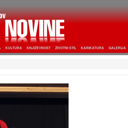
A
KULTURA
KNJIŽEVNOST
ŽIVOTNI STIL
KARIKATURA
GALERIJA