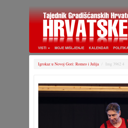
Skoči
na
glavni
sadržaj
VISTI
MOJE MIŠLJENJE
KALENDAR
POLITIK
Igrokaz u Novoj Gori: Romeo i Julija
Img 3962 4