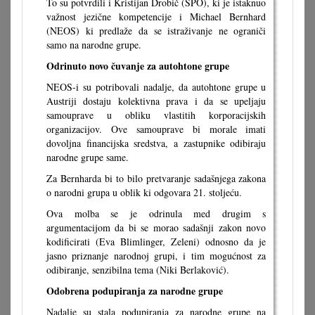
To su potvrdili i Kristijan Drobič (SPÖ), ki je istaknuo
važnost jezične kompetencije i Michael Bernhard
(NEOS) ki predlaže da se istraživanje ne ograniči
samo na narodne grupe.
Odrinuto novo čuvanje za autohtone grupe
NEOS-i su potribovali nadalje, da autohtone grupe u
Austriji dostaju kolektivna prava i da se upeljaju
samouprave u obliku vlastitih korporacijskih
organizacijov. Ove samouprave bi morale imati
dovoljna financijska sredstva, a zastupnike odibiraju
narodne grupe same.
Za Bernharda bi to bilo pretvaranje sadašnjega zakona
o narodni grupa u oblik ki odgovara 21. stoljeću.
Ova molba se je odrinula med drugim s
argumentacijom da bi se morao sadašnji zakon novo
kodificirati (Eva Blimlinger, Zeleni) odnosno da je
jasno priznanje narodnoj grupi, i tim mogućnost za
odibiranje, senzibilna tema (Niki Berlaković).
Odobrena podupiranja za narodne grupe
Nadalje su stala podupiranja za narodne grupe na