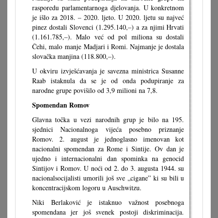
rasporedu parlamentarnoga djelovanja. U konkretnom
je išlo za 2018. – 2020. ljeto. U 2020. ljetu su najveć
pinez dostali Slovenci (1.295.140,–) a za njimi Hrvati
(1.161.785,–). Malo već od pol miliona su dostali
Čehi, malo manje Madjari i Romi. Najmanje je dostala
slovačka manjina (118.800,–).
U okviru izvješćavanja je savezna ministrica Susanne
Raab istaknula da se je od onda podupiranje za
narodne grupe povišilo od 3,9 milioni na 7,8.
Spomendan Romov
Glavna točka u vezi narodnih grup je bilo na 195.
sjednici Nacionalnoga vijeća posebno priznanje
Romov. 2. august je jednoglasno imenovan kot
nacionalni spomendan za Rome i Sintije. Ov dan je
ujedno i internacionalni dan spominka na genocid
Sintijov i Romov. U noći od 2. do 3. augusta 1944. su
nacionalsocijalisti umorili još sve „cigane” ki su bili u
koncentracijskom logoru u Auschwitzu.
Niki Berlaković je istaknuo važnost posebnoga
spomendana jer još svenek postoji diskriminacija.