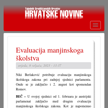
Skoči
na
glavni
sadržaj
Toggle
navigati
Evaluacija manjinskoga
školstva
srijeda, 8 veljača, 2023 - 13:37
Niki Berlaković potribuje evaluaciju manjinskoga
školskoga zakona pri zadnjoj sjednici parlamenta.
Onde se je zaključio i 2. august kot spomendan
Romov.
BEČ –
U svojoj sjednici od 1. februara je austrijski
parlamenat zaključio med drugim evaluaciju
manjinskoga školskoga zakona. Kot je napomenuo