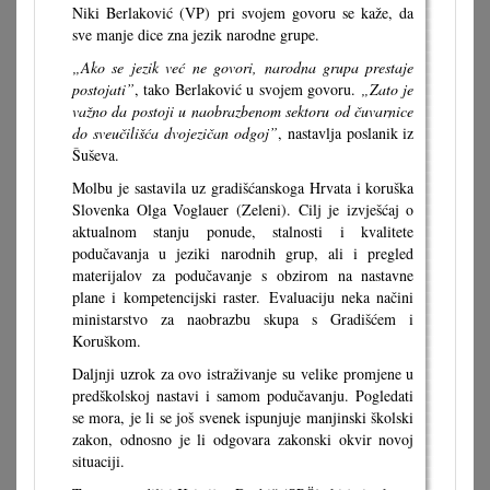
Niki Berlaković (VP) pri svojem govoru se kaže, da
sve manje dice zna jezik narodne grupe.
„Ako se jezik već ne govori, narodna grupa prestaje
postojati”
, tako Berlaković u svojem govoru.
„Zato je
važno da postoji u naobrazbenom sektoru od čuvarnice
do sveučilišća dvojezičan odgoj”
, nastavlja poslanik iz
Šuševa.
Molbu je sastavila uz gradišćanskoga Hrvata i koruška
Slovenka Olga Voglauer (Zeleni). Cilj je izvješćaj o
aktualnom stanju ponude, stalnosti i kvalitete
podučavanja u jeziki narodnih grup, ali i pregled
materijalov za podučavanje s obzirom na nastavne
plane i kompetencijski raster. Evaluaciju neka načini
ministarstvo za naobrazbu skupa s Gradišćem i
Koruškom.
Daljnji uzrok za ovo istraživanje su velike promjene u
predškolskoj nastavi i samom podučavanju. Pogledati
se mora, je li se još svenek ispunjuje manjinski školski
zakon, odnosno je li odgovara zakonski okvir novoj
situaciji.