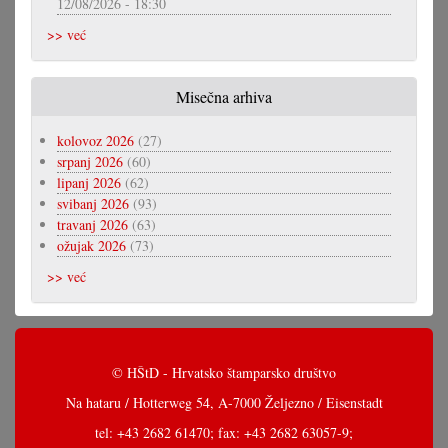
12/08/2026 - 18:30
>> već
Misečna arhiva
kolovoz 2026
(27)
srpanj 2026
(60)
lipanj 2026
(62)
svibanj 2026
(93)
travanj 2026
(63)
ožujak 2026
(73)
>> već
© HŠtD - Hrvatsko štamparsko društvo
Na hataru / Hotterweg 54, A-7000 Željezno / Eisenstadt
tel: +43 2682 61470; fax: +43 2682 63057-9;