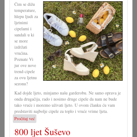
i
Čim se dižu
igrokaz
temperature,
hlepu ljudi za
ljetnimi
cipelami i
sandali u ki
se more
izdržati
vrućina.
Poznate Vi
jur ove nove
trend-cipele
za ovu ljetnu
sezonu?
Kad dojde ljeto, minjamo našu garderobu. Ne samo oprava je
onda drugačija, rado i nosimo druge cipele da nam ne bude
tako vruće i moremo uživati ljeto. U ovom članku ću vam
predstaviti najbolje cipele za toplo i vruće vrime ljeta.
Pročitaj već
o
Najbolje
800 ljet Šuševo
cipele
za