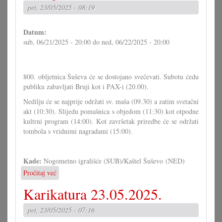
pet, 23/05/2025 - 08:19
ljeto
Datum:
sub, 06/21/2025 - 20:00
do
ned, 06/22/2025 - 20:00
800. obljetnica Šuševa će se dostojano svečevati. Subotu ćedu
publiku zabavljati Bruji kot i PAX-i (20.00).
Nedilju će se najprije održati sv. maša (09.30) a zatim svetačni
akt (10:30). Slijedu pomašnica s objedom (11:30) kot otpodne
kultrni program (14:00). Kot završetak priredbe će se održati
tombola s vridnimi nagradami (15:00).
Kade:
Nogometno igrališće (SUB)/Kaštel Šuševo (NED)
Pročitaj već
o
800
Karikatura 23.05.2025.
ljet
Šuševo
pet, 23/05/2025 - 07:16