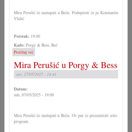
Prisiki
Mira Perušić će nastupati u Beču. Podupirati će ju Konstantin
Vlašić
Početak:
19.00
Kade:
Porgy & Bess, Beč
Pročitaj već
o
Mira
Mira Perušić u Porgy & Bess
Perušić
u
uto, 27/05/2025 - 14:41
Porgy
&
Bess
Datum:
sub, 07/05/2025 - 19:00
Mira Perušić će nastupati u Beču. Ov put će prezentirati solo-
program.