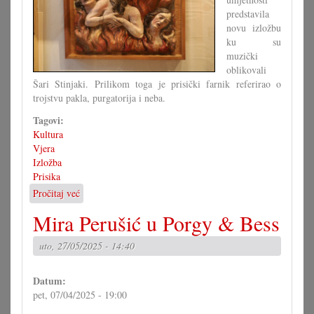
predstavila
novu izložbu
ku su
muzički
oblikovali
Šari Stinjaki. Prilikom toga je prisički farnik referirao o
trojstvu pakla, purgatorija i neba.
Tagovi:
Kultura
Vjera
Izložba
Prisika
Pročitaj već
o
»Od
Mira Perušić u Porgy & Bess
pakla
do
uto, 27/05/2025 - 14:40
neba«
–
nova
Datum:
izložba
pet, 07/04/2025 - 19:00
u