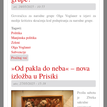
misec
sri, 28/05/2025 - 10:55
maj
Govoračica za narodne grupe Olga Voglauer u izjavi za
medije kritizira skraćenja kod podupiranja za narodne grupe.
Tagovi:
Politika
Manjinska politika
Zeleni
Olga Voglauer
Subvencije
Pročitaj već
o
189.000€
»Od pakla do neba« – nova
manje
za
izložba u Prisiki
narodne
grupe?
uto, 27/05/2025 - 15:38
Prošlu subotu
je Zbirka
sakralne
umjetnosti