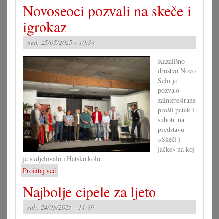
Novoseoci pozvali na skeče i
Perušić
u
igrokaz
Porgy
&
ned, 25/05/2025 - 10:34
Bess
Kazališno
društvo Novo
Selo je
pozvalo
zainteresirane
prošli petak i
subotu na
predstavu
»Skeči i
jačke« na koj
je sudjelovalo i Hatsko kolo.
Pročitaj već
o
Novoseoci
Najbolje cipele za ljeto
pozvali
na
sub, 24/05/2025 - 11:39
skeče