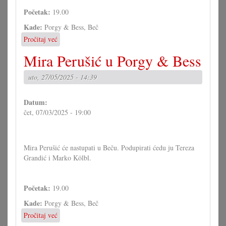
Početak:
19.00
Kade:
Porgy & Bess, Beč
Pročitaj već
o
Mira
Mira Perušić u Porgy & Bess
Perušić
u
uto, 27/05/2025 - 14:39
Porgy
&
Bess
Datum:
čet, 07/03/2025 - 19:00
Mira Perušić će nastupati u Beču. Podupirati ćedu ju Tereza
Grandić i Marko Kölbl.
Početak:
19.00
Kade:
Porgy & Bess, Beč
Pročitaj već
o
Mira