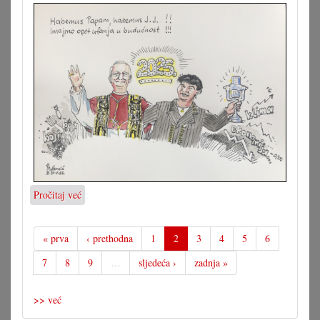
Pročitaj već
o
Karikatura
23.05.2025.
« prva
‹ prethodna
1
2
3
4
5
6
7
8
9
…
sljedeća ›
zadnja »
>> već