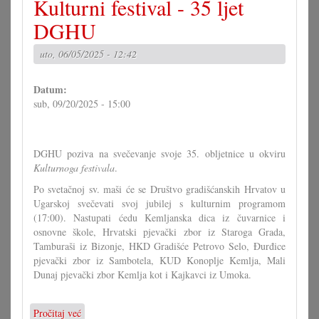
Kulturni festival - 35 ljet
muzeja
u
DGHU
Prisiki
uto, 06/05/2025 - 12:42
Datum:
sub, 09/20/2025 - 15:00
DGHU poziva na svečevanje svoje 35. obljetnice u okviru
Kulturnoga festivala
.
Po svetačnoj sv. maši će se Društvo gradišćanskih Hrvatov u
Ugarskoj svečevati svoj jubilej s kulturnim programom
(17:00). Nastupati ćedu Kemljanska dica iz čuvarnice i
osnovne škole, Hrvatski pjevački zbor iz Staroga Grada,
Tamburaši iz Bizonje, HKD Gradišće Petrovo Selo, Đurđice
pjevački zbor iz Sambotela, KUD Konoplje Kemlja, Mali
Dunaj pjevački zbor Kemlja kot i Kajkavci iz Umoka.
Pročitaj već
o