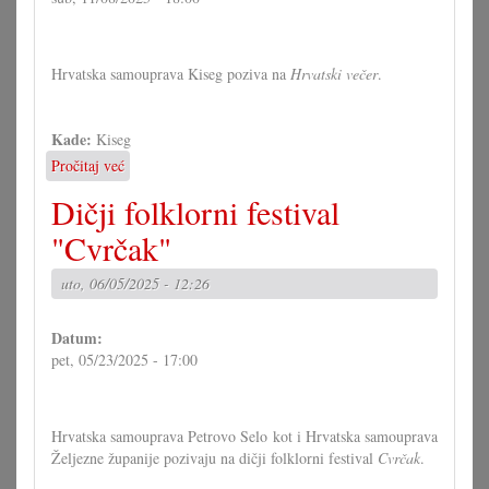
Hrvatska samouprava Kiseg poziva na
Hrvatski večer
.
Kade:
Kiseg
Pročitaj već
o
Hrvatski
Dičji folklorni festival
večer
u
"Cvrčak"
Kisegu
uto, 06/05/2025 - 12:26
Datum:
pet, 05/23/2025 - 17:00
Hrvatska samouprava Petrovo Selo kot i Hrvatska samouprava
Željezne županije pozivaju na dičji folklorni festival
Cvrčak
.