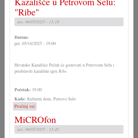
Kazališće u Petrovom Selu:
ljet
tambure
"Ribe"
u
Koljnofu
uto, 06/05/2025 - 12:18
Datum:
pet, 05/16/2025 - 19:00
Hrvatsko Kazališće Pečuh će gostovati u Petrovom Selu i
predstaviti kazališni igru
Ribe
.
Početak:
19.00
Kade:
Kulturni dom, Petrovo Selo
Pročitaj već
o
Kazališće
MiCROfon
u
Petrovom
uto, 06/05/2025 - 12:45
Selu:
"Ribe"