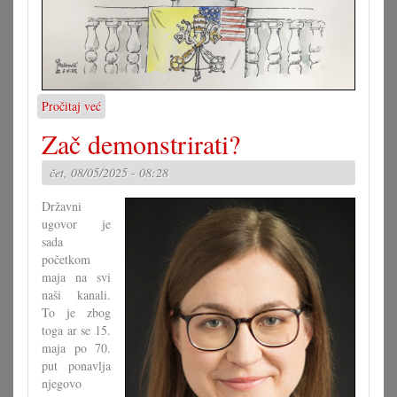
Pročitaj već
o
Karikatura
Zač demonstrirati?
09.05.2025.
čet, 08/05/2025 - 08:28
Državni
ugovor je
sada
početkom
maja na svi
naši kanali.
To je zbog
toga ar se 15.
maja po 70.
put ponavlja
njegovo