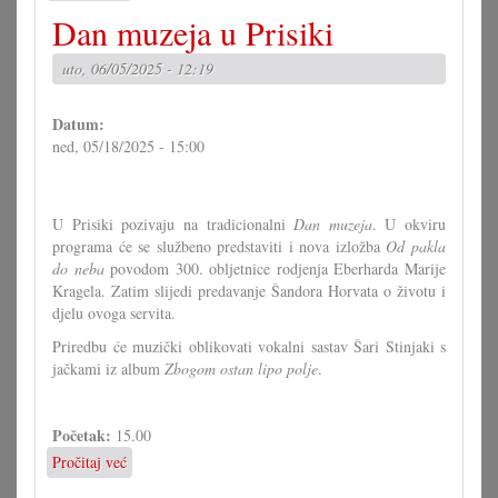
Susret
Dan muzeja u Prisiki
zborov
Pinčene
uto, 06/05/2025 - 12:19
doline
Datum:
ned, 05/18/2025 - 15:00
U Prisiki pozivaju na tradicionalni
Dan muzeja
. U okviru
programa će se službeno predstaviti i nova izložba
Od pakla
do neba
povodom 300. obljetnice rodjenja Eberharda Marije
Kragela. Zatim slijedi predavanje Šandora Horvata o životu i
djelu ovoga servita.
Priredbu će muzički oblikovati vokalni sastav Šari Stinjaki s
jačkami iz album
Zbogom ostan lipo polje
.
Početak:
15.00
Pročitaj već
o
Dan