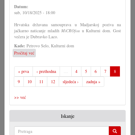
Datum:
sub, 10/18/2025 - 18:00
Hrvatska državana samouprava u Madjarskoj poziva na
jačkarno naticanje mladih
MiCROfon
u Kulturni dom. Gost
večera je Dubravko Laco.
Kade:
Petrovo Selo, Kulturni dom
Pročitaj već
o
MiCROfon
« prva
‹ prethodna
…
4
5
6
7
8
9
10
11
12
sljedeća ›
zadnja »
>> već
Iskanje