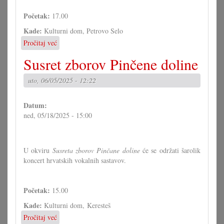
Početak:
17.00
Kade:
Kulturni dom, Petrovo Selo
Pročitaj već
o
Dičji
Susret zborov Pinčene doline
folklorni
festival
uto, 06/05/2025 - 12:22
"Cvrčak"
Datum:
ned, 05/18/2025 - 15:00
U okviru
Susreta zborov Pinčane doline
će se održati šarolik
koncert hrvatskih vokalnih sastavov.
Početak:
15.00
Kade:
Kulturni dom, Keresteš
Pročitaj već
o