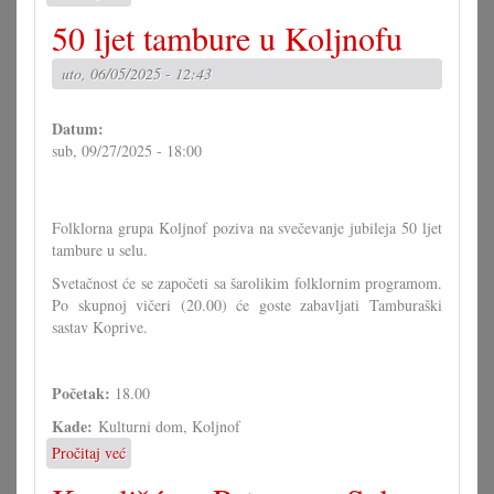
Kulturni
50 ljet tambure u Koljnofu
festival
-
uto, 06/05/2025 - 12:43
35
ljet
DGHU
Datum:
sub, 09/27/2025 - 18:00
Folklorna grupa Koljnof poziva na svečevanje jubileja 50 ljet
tambure u selu.
Svetačnost će se započeti sa šarolikim folklornim programom.
Po skupnoj vičeri (20.00) će goste zabavljati Tamburaški
sastav Koprive.
Početak:
18.00
Kade:
Kulturni dom, Koljnof
Pročitaj već
o
50