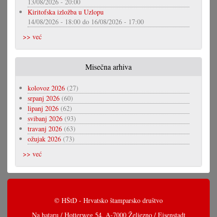
13/08/2026 - 20:00
Kiritofska izložba u Uzlopu
14/08/2026 - 18:00
do
16/08/2026 - 17:00
>> već
Misečna arhiva
kolovoz 2026
(27)
srpanj 2026
(60)
lipanj 2026
(62)
svibanj 2026
(93)
travanj 2026
(63)
ožujak 2026
(73)
>> već
© HŠtD - Hrvatsko štamparsko društvo
Na hataru / Hotterweg 54, A-7000 Željezno / Eisenstadt