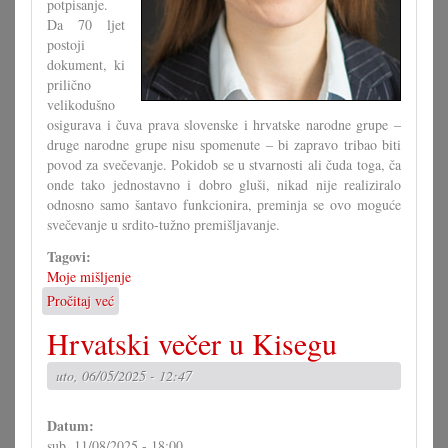
potpisanje.
Da 70 ljet
postoji
dokument, ki
prilično
velikodušno
osigurava i čuva prava slovenske i hrvatske narodne grupe –
druge narodne grupe nisu spomenute – bi zapravo tribao biti
povod za svečevanje. Pokidob se u stvarnosti ali čuda toga, ča
onde tako jednostavno i dobro gluši, nikad nije realiziralo
odnosno samo šantavo funkcionira, preminja se ovo moguće
svečevanje u srdito-tužno premišljavanje.
Tagovi:
Moje mišljenje
Pročitaj već
o
Zač
Hrvatski večer u Kisegu
demonstrirati?
uto, 06/05/2025 - 12:47
Datum:
sub, 11/08/2025 - 18:00