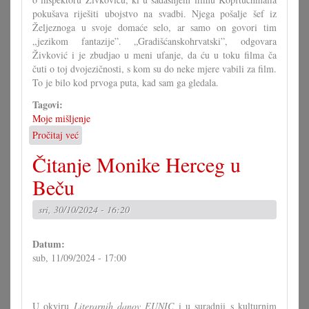
pokušava riješiti ubojstvo na svadbi. Njega pošalje šef iz
Željeznoga u svoje domaće selo, ar samo on govori tim
„jezikom fantazije”. „Gradišćanskohrvatski”, odgovara
Živković i je zbudjao u meni ufanje, da ću u toku filma ča
čuti o toj dvojezičnosti, s kom su do neke mjere vabili za film.
To je bilo kod prvoga puta, kad sam ga gledala.
Tagovi:
Moje mišljenje
Pročitaj već
o
Ipak
Čitanje Monike Herceg u
samo
film.
Beču
sri, 30/10/2024 - 16:20
Datum:
sub, 11/09/2024 - 17:00
U okviru
Literarnih danov EUNIC
i u suradnji s kulturnim