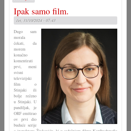
1.
Ipak samo film.
Dan
masline
čet, 31/10/2024 - 07:43
u
Koljnofu
Dugo sam
morala
čekati, da
morem
konačno
komentirati
prvi, meni
svisni
televizijski
film o
Stinjaki ili
bolje rečeno
u Stinjaki. U
pandiljak, je
ORF emitirao
ov prvi dio
buduće serije
o inspektoru Živkoviću, ki u sadašnjem filmu Kopftuchmafia