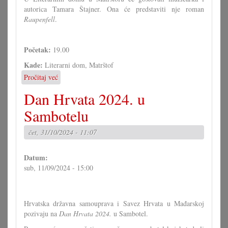
autorica Tamara Štajner. Ona će predstaviti nje roman
Raupenfell
.
Početak:
19.00
Kade:
Literarni dom, Matrštof
Pročitaj već
o
Čitanje
Dan Hrvata 2024. u
Tamare
Štajner
Sambotelu
u
Matrštofu
čet, 31/10/2024 - 11:07
Datum:
sub, 11/09/2024 - 15:00
Hrvatska državna samouprava i Savez Hrvata u Mađarskoj
pozivaju na
Dan Hrvata 2024.
u Sambotel.