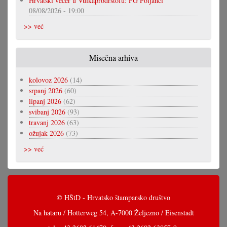
Hrvatski večer u Vulkaprodrštofu: FG Poljanci
08/08/2026 - 19:00
>> već
Misečna arhiva
kolovoz 2026
(14)
srpanj 2026
(60)
lipanj 2026
(62)
svibanj 2026
(93)
travanj 2026
(63)
ožujak 2026
(73)
>> već
© HŠtD - Hrvatsko štamparsko društvo
Na hataru / Hotterweg 54, A-7000 Željezno / Eisenstadt