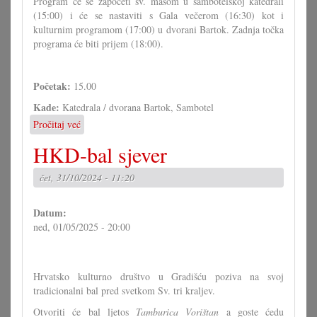
Program će se započeti sv. mašom u sambotelskoj katedrali
(15:00) i će se nastaviti s Gala večerom (16:30) kot i
kulturnim programom (17:00) u dvorani Bartok. Zadnja točka
programa će biti prijem (18:00).
Početak:
15.00
Kade:
Katedrala / dvorana Bartok, Sambotel
Pročitaj već
o
Dan
HKD-bal sjever
Hrvata
2024.
čet, 31/10/2024 - 11:20
u
Sambotelu
Datum:
ned, 01/05/2025 - 20:00
Hrvatsko kulturno društvo u Gradišću poziva na svoj
tradicionalni bal pred svetkom Sv. tri kraljev.
Otvoriti će bal ljetos
Tamburica Vorištan
a goste ćedu