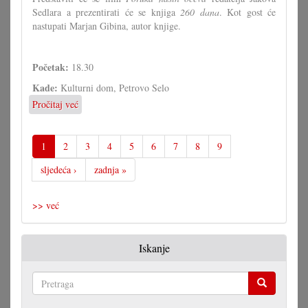
Sedlara a prezentirati će se knjiga
260 dana
. Kot gost će
nastupati Marjan Gibina, autor knjige.
Početak:
18.30
Kade:
Kulturni dom, Petrovo Selo
Pročitaj već
o
"Dani
domovinskog
boja
1
2
3
4
5
6
7
8
9
u
sljedeća ›
zadnja »
Gradišću"
u
Petrovom
>> već
Selu
Iskanje
Pretraga