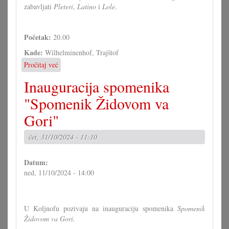
zabavljati
Pleteri
,
Latino
i
Lole
.
Početak:
20.00
Kade:
Wilhelminenhof, Trajštof
Pročitaj već
o
HKD-
Inauguracija spomenika
bal
sjever
"Spomenik Židovom va
Gori"
čet, 31/10/2024 - 11:10
Datum:
ned, 11/10/2024 - 14:00
U Koljnofu pozivaju na inauguraciju spomenika
Spomenik
Židovom va Gori.