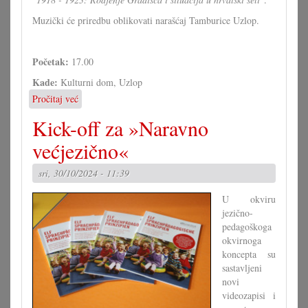
Muzički će priredbu oblikovati narašćaj Tamburice Uzlop.
Početak:
17.00
Kade:
Kulturni dom, Uzlop
Pročitaj već
o
Predavanje
Kick-off za »Naravno
Michaela
Schreibera
većjezično«
u
Uzlopu
sri, 30/10/2024 - 11:39
U okviru
jezično-
pedagoškoga
okvirnoga
koncepta su
sastavljeni
novi
videozapisi i