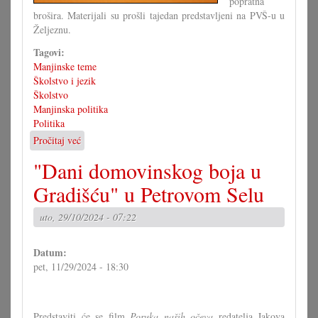
popratna
brošira. Materijali su prošli tajedan predstavljeni na PVŠ-u u
Željeznu.
Tagovi:
Manjinske teme
Školstvo i jezik
Školstvo
Manjinska politika
Politika
Pročitaj već
o
Kick-
"Dani domovinskog boja u
off
za
Gradišću" u Petrovom Selu
»Naravno
većjezično«
uto, 29/10/2024 - 07:22
Datum:
pet, 11/29/2024 - 18:30
Predstaviti će se film
Poruka naših očeva
redatelja Jakova