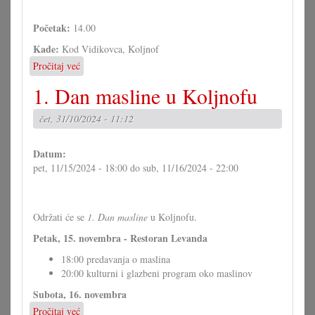
Početak:
14.00
Kade:
Kod Vidikovca, Koljnof
Pročitaj već
o
Inauguracija
1. Dan masline u Koljnofu
spomenika
"Spomenik
čet, 31/10/2024 - 11:12
Židovom
va
Gori"
Datum:
pet, 11/15/2024 - 18:00
do
sub, 11/16/2024 - 22:00
Održati će se
1. Dan masline
u Koljnofu.
Petak, 15. novembra - Restoran Levanda
18:00 predavanja o maslina
20:00 kulturni i glazbeni program oko maslinov
Subota, 16. novembra
Pročitaj već
o