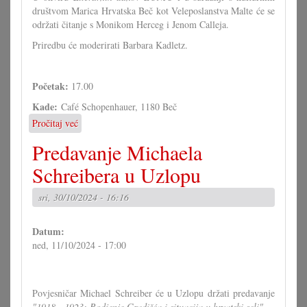
društvom Marica Hrvatska Beč kot Veleposlanstva Malte će se
održati čitanje s Monikom Herceg i Jenom Calleja.
Priredbu će moderirati Barbara Kadletz.
Početak:
17.00
Kade:
Café Schopenhauer, 1180 Beč
Pročitaj već
o
Čitanje
Predavanje Michaela
Monike
Herceg
Schreibera u Uzlopu
u
Beču
sri, 30/10/2024 - 16:16
Datum:
ned, 11/10/2024 - 17:00
Povjesničar Michael Schreiber će u Uzlopu držati predavanje
"1918 - 1923: Rodjenje Gradišća i situacija u hrvatski seli"
.