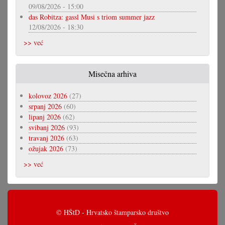
09/08/2026 - 15:00
das Robitza: gassl Musi s triom summer jazz
12/08/2026 - 18:30
>> već
Misečna arhiva
kolovoz 2026
(27)
srpanj 2026
(60)
lipanj 2026
(62)
svibanj 2026
(93)
travanj 2026
(63)
ožujak 2026
(73)
>> već
© HŠtD - Hrvatsko štamparsko društvo