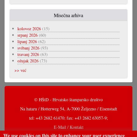
Misečna arhiva
kolovoz 2026
(15)
srpanj 2026
(60)
lipanj 2026
(62)
svibanj 2026
(93)
travanj 2026
(63)
ožujak 2026
(73)
>> već
© HŠtD - Hrvatsko štamparsko društvo
Na hataru / Hotterweg 54, A-7000 Željezno / Eisenstadt
tel: +43 2682 61470; fax: +43 2682 63057-9;
E-Mail / Kontakt
We use cookies on this site to enhance your user experience