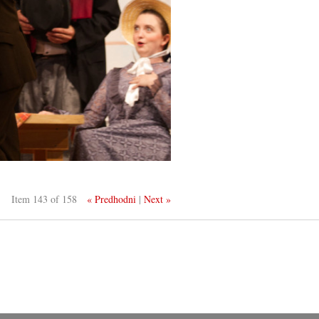
Item 143 of 158
« Predhodni
|
Next »