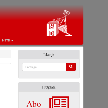
HŠTD
Iskanje
Pretraga
Pretplata
Abo