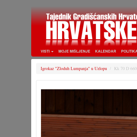
Skoči
na
glavni
sadržaj
VISTI
MOJE MIŠLJENJE
KALENDAR
POLITIK
Igrokaz "Zloduh Lumpanja" u Uzlopu
Kk 70 D 660