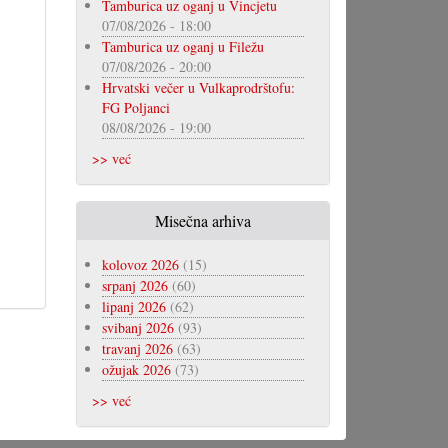
Tamburica uz oganj u Vincjetu
07/08/2026 - 18:00
Tamburica uz oganj u Filežu
07/08/2026 - 20:00
Hrvatski večer u Vulkaprodrštofu:
FG Poljanci
08/08/2026 - 19:00
>> već
Misečna arhiva
kolovoz 2026
(15)
srpanj 2026
(60)
lipanj 2026
(62)
svibanj 2026
(93)
travanj 2026
(63)
ožujak 2026
(73)
>> već