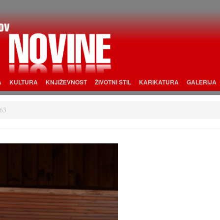
A
KULTURA
KNJIŽEVNOST
ŽIVOTNI STIL
KARIKATURA
GALERIJA
63