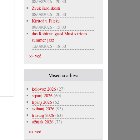
08/08/2026 - 20:30
Zvuk šarolikosti
08/08/2026 - 20:30
Kiritof u Filežu
09/08/2026 - 15:00
das Robitza: gassl Musi s triom
summer jazz
12/08/2026 - 18:30
>> već
Misečna arhiva
kolovoz 2026
(27)
srpanj 2026
(60)
lipanj 2026
(62)
svibanj 2026
(93)
travanj 2026
(63)
ožujak 2026
(73)
>> već