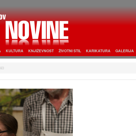
A
KULTURA
KNJIŽEVNOST
ŽIVOTNI STIL
KARIKATURA
GALERIJA
40