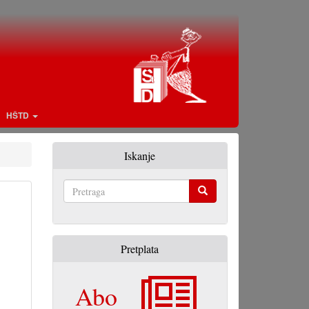
HŠTD
Iskanje
Pretraga
Pretplata
Abo