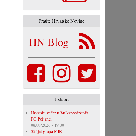
Pratite Hrvatske Novine
HN Blog
Uskoro
Hrvatski večer u Vulkaprodrštofu:
FG Poljanci
08/08/2026 - 19:00
35 ljet grupa MIR