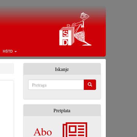
HŠTD
Iskanje
Pretraga
Pretplata
Abo