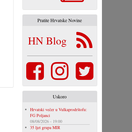
Pratite Hrvatske Novine
HN Blog
Uskoro
Hrvatski večer u Vulkaprodrštofu:
FG Poljanci
08/08/2026 - 19:00
35 ljet grupa MIR