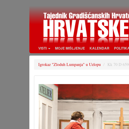
Skoči
na
glavni
sadržaj
VISTI
MOJE MIŠLJENJE
KALENDAR
POLITIK
Igrokaz "Zloduh Lumpanja" u Uzlopu
Kk 70 D 659