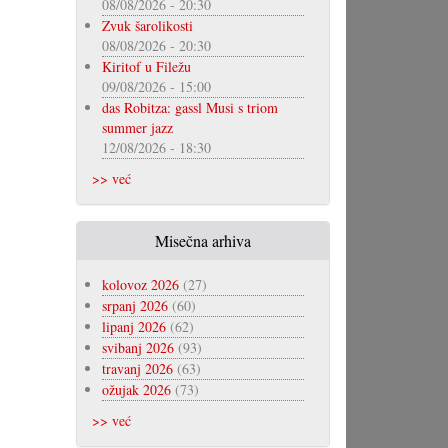
08/08/2026 - 20:30
Zvuk šarolikosti
08/08/2026 - 20:30
Kiritof u Filežu
09/08/2026 - 15:00
das Robitza: gassl Musi s triom
summer jazz
12/08/2026 - 18:30
>> već
Misečna arhiva
kolovoz 2026
(27)
srpanj 2026
(60)
lipanj 2026
(62)
svibanj 2026
(93)
travanj 2026
(63)
ožujak 2026
(73)
>> već