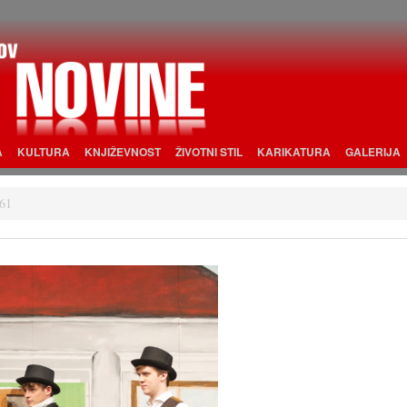
A
KULTURA
KNJIŽEVNOST
ŽIVOTNI STIL
KARIKATURA
GALERIJA
61