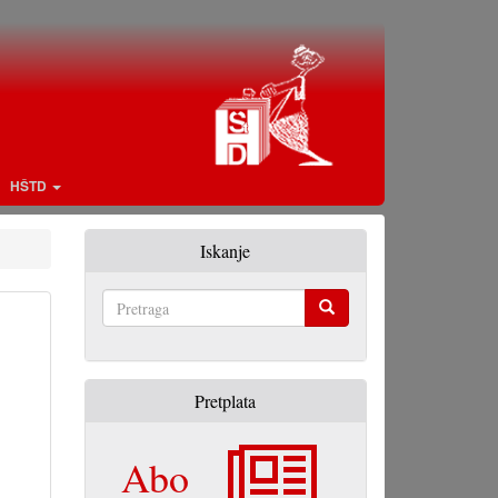
HŠTD
Iskanje
Pretraga
Pretplata
Abo