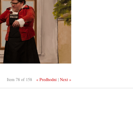
Item 78 of 158
« Predhodni
|
Next »