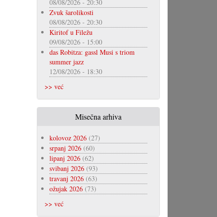
08/08/2026 - 20:30
Zvuk šarolikosti
08/08/2026 - 20:30
Kiritof u Filežu
09/08/2026 - 15:00
das Robitza: gassl Musi s triom
summer jazz
12/08/2026 - 18:30
>> već
Misečna arhiva
kolovoz 2026
(27)
srpanj 2026
(60)
lipanj 2026
(62)
svibanj 2026
(93)
travanj 2026
(63)
ožujak 2026
(73)
>> već