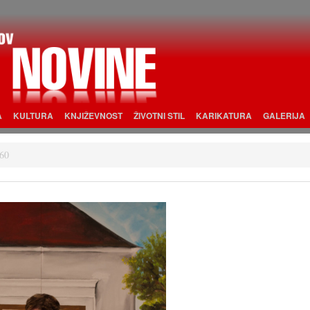
A
KULTURA
KNJIŽEVNOST
ŽIVOTNI STIL
KARIKATURA
GALERIJA
60