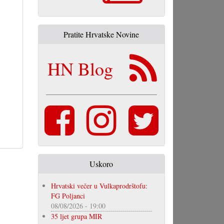
Pratite Hrvatske Novine
HN Blog
Uskoro
Hrvatski večer u Vulkaprodrštofu:
FG Poljanci
08/08/2026 - 19:00
35 ljet grupa MIR