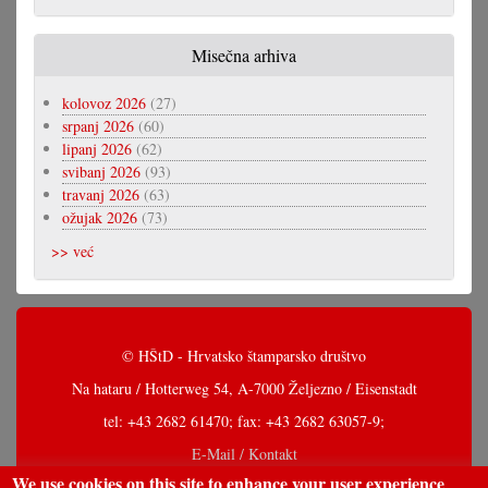
Misečna arhiva
kolovoz 2026
(27)
srpanj 2026
(60)
lipanj 2026
(62)
svibanj 2026
(93)
travanj 2026
(63)
ožujak 2026
(73)
>> već
© HŠtD - Hrvatsko štamparsko društvo
Na hataru / Hotterweg 54, A-7000 Željezno / Eisenstadt
tel: +43 2682 61470; fax: +43 2682 63057-9;
E-Mail / Kontakt
We use cookies on this site to enhance your user experience