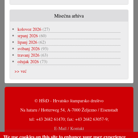
Misečna arhiva
kolovoz 2026
(27)
srpanj 2026
(60)
lipanj 2026
(62)
svibanj 2026
(93)
travanj 2026
(63)
ožujak 2026
(73)
>> već
© HŠtD - Hrvatsko štamparsko društvo
Na hataru / Hotterweg 54, A-7000 Željezno / Eisenstadt
tel: +43 2682 61470; fax: +43 2682 63057-9;
E-Mail / Kontakt
We use cookies on this site to enhance your user experience