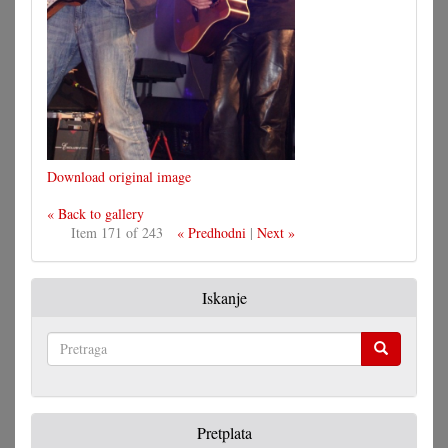
Download original image
« Back to gallery
Item 171 of 243
« Predhodni
|
Next »
Iskanje
Pretraga
Pretplata