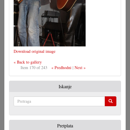
Download original image
« Back to gallery
Item 170 of 243
« Predhodni
|
Next »
Iskanje
Pretraga
Pretplata