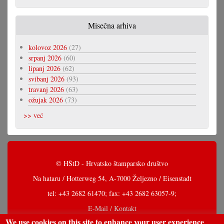
Misečna arhiva
kolovoz 2026
(27)
srpanj 2026
(60)
lipanj 2026
(62)
svibanj 2026
(93)
travanj 2026
(63)
ožujak 2026
(73)
>> već
© HŠtD - Hrvatsko štamparsko društvo
Na hataru / Hotterweg 54, A-7000 Željezno / Eisenstadt
tel: +43 2682 61470; fax: +43 2682 63057-9;
E-Mail / Kontakt
We use cookies on this site to enhance your user experience