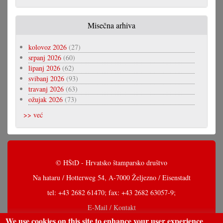
Misečna arhiva
kolovoz 2026
(27)
srpanj 2026
(60)
lipanj 2026
(62)
svibanj 2026
(93)
travanj 2026
(63)
ožujak 2026
(73)
>> već
© HŠtD - Hrvatsko štamparsko društvo
Na hataru / Hotterweg 54, A-7000 Željezno / Eisenstadt
tel: +43 2682 61470; fax: +43 2682 63057-9;
E-Mail / Kontakt
We use cookies on this site to enhance your user experience