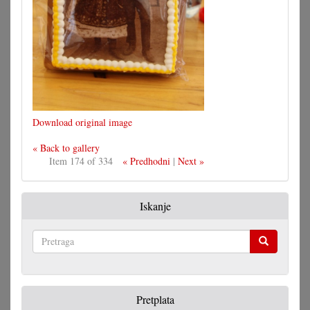
Download original image
« Back to gallery
Item 174 of 334
« Predhodni
|
Next »
Iskanje
Pretraga
Pretplata