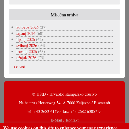
Misečna arhiva
kolovoz 2026
(27)
srpanj 2026
(60)
lipanj 2026
(62)
svibanj 2026
(93)
travanj 2026
(63)
ožujak 2026
(73)
>> već
© HŠtD - Hrvatsko štamparsko društvo
Na hataru / Hotterweg 54, A-7000 Željezno / Eisenstadt
tel: +43 2682 61470; fax: +43 2682 63057-9;
E-Mail / Kontakt
We use cookies on this site to enhance your user experience