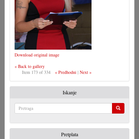
Download original image
« Back to gallery
Item 173 of 334
« Predhodni
|
Next »
Iskanje
Pretraga
Pretplata