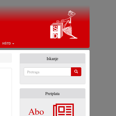
HŠTD
Iskanje
Pretraga
Pretplata
Abo