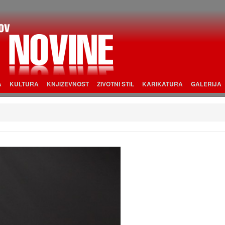
A
KULTURA
KNJIŽEVNOST
ŽIVOTNI STIL
KARIKATURA
GALERIJA