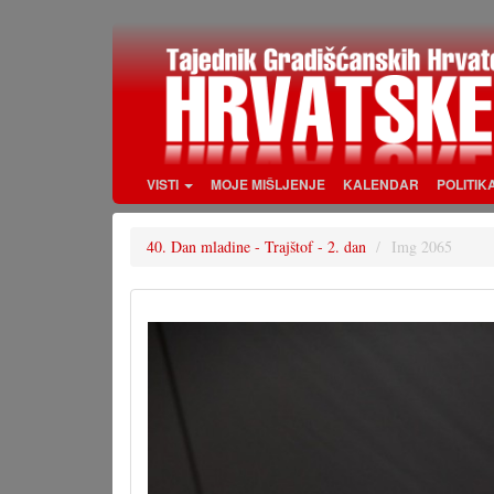
Skoči
na
glavni
sadržaj
VISTI
MOJE MIŠLJENJE
KALENDAR
POLITIK
40. Dan mladine - Trajštof - 2. dan
Img 2065