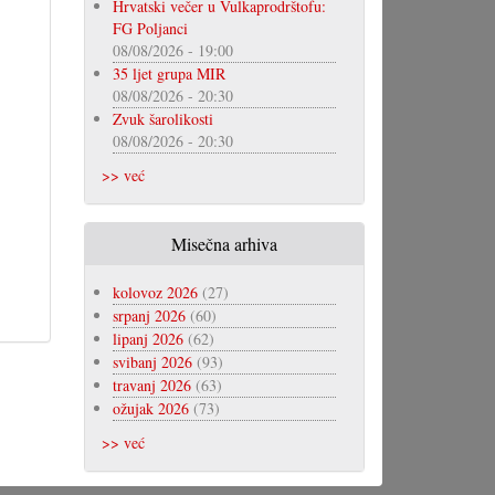
Hrvatski večer u Vulkaprodrštofu:
FG Poljanci
08/08/2026 - 19:00
35 ljet grupa MIR
08/08/2026 - 20:30
Zvuk šarolikosti
08/08/2026 - 20:30
>> već
Misečna arhiva
kolovoz 2026
(27)
srpanj 2026
(60)
lipanj 2026
(62)
svibanj 2026
(93)
travanj 2026
(63)
ožujak 2026
(73)
>> već