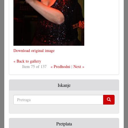
Download original image
« Back to gallery
Item 75 of 137
« Predhodni
|
Next »
Iskanje
Pretraga
Pretplata