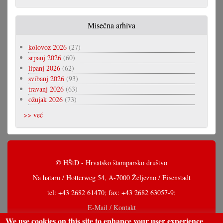
Misečna arhiva
kolovoz 2026
(27)
srpanj 2026
(60)
lipanj 2026
(62)
svibanj 2026
(93)
travanj 2026
(63)
ožujak 2026
(73)
>> već
© HŠtD - Hrvatsko štamparsko društvo
Na hataru / Hotterweg 54, A-7000 Željezno / Eisenstadt
tel: +43 2682 61470; fax: +43 2682 63057-9;
E-Mail / Kontakt
We use cookies on this site to enhance your user experience