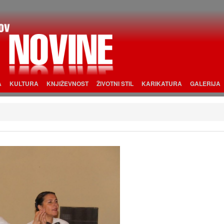
A
KULTURA
KNJIŽEVNOST
ŽIVOTNI STIL
KARIKATURA
GALERIJA