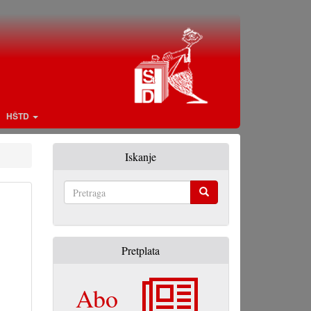
HŠTD
Iskanje
Pretraga
Pretplata
Abo