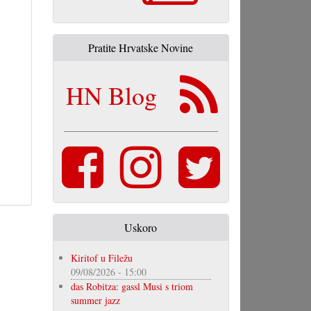
Pratite Hrvatske Novine
HN Blog
Uskoro
Kiritof u Filežu
09/08/2026 - 15:00
das Robitza: gassl Musi s triom
summer jazz