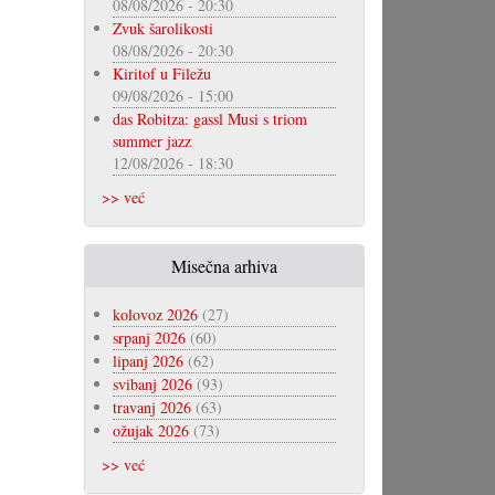
08/08/2026 - 20:30
Zvuk šarolikosti
08/08/2026 - 20:30
Kiritof u Filežu
09/08/2026 - 15:00
das Robitza: gassl Musi s triom
summer jazz
12/08/2026 - 18:30
>> već
Misečna arhiva
kolovoz 2026
(27)
srpanj 2026
(60)
lipanj 2026
(62)
svibanj 2026
(93)
travanj 2026
(63)
ožujak 2026
(73)
>> već