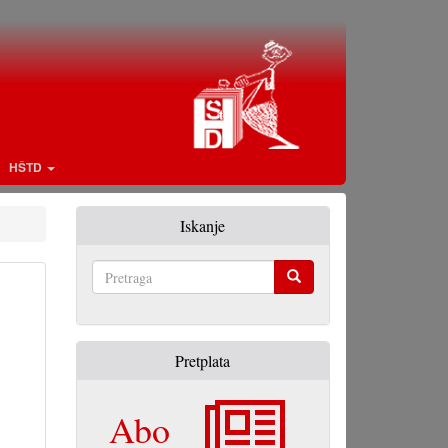
HŠTD
Iskanje
Pretraga
Pretplata
Abo