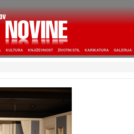
A
KULTURA
KNJIŽEVNOST
ŽIVOTNI STIL
KARIKATURA
GALERIJA