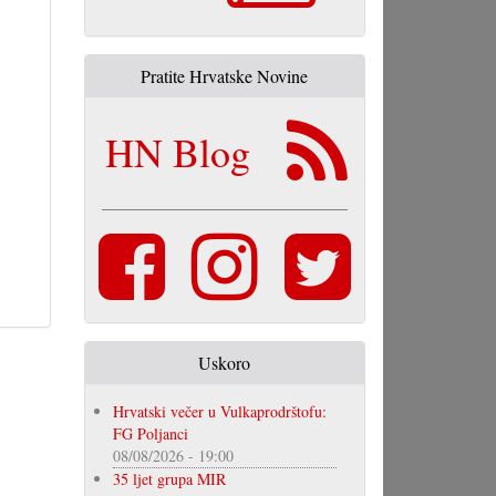
Pratite Hrvatske Novine
HN Blog
Uskoro
Hrvatski večer u Vulkaprodrštofu:
FG Poljanci
08/08/2026 - 19:00
35 ljet grupa MIR