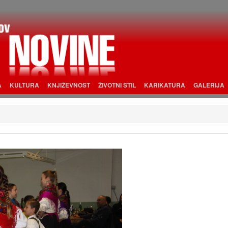
A
KULTURA
KNJIŽEVNOST
ŽIVOTNI STIL
KARIKATURA
GALERIJA