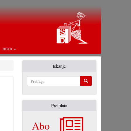
HŠTD
Iskanje
Pretraga
Pretplata
Abo