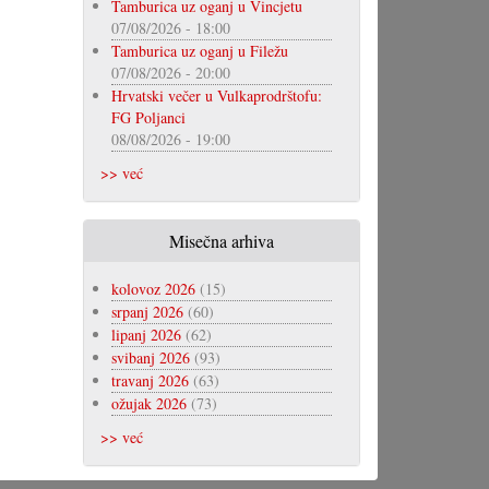
Tamburica uz oganj u Vincjetu
07/08/2026 - 18:00
Tamburica uz oganj u Filežu
07/08/2026 - 20:00
Hrvatski večer u Vulkaprodrštofu:
FG Poljanci
08/08/2026 - 19:00
>> već
Misečna arhiva
kolovoz 2026
(15)
srpanj 2026
(60)
lipanj 2026
(62)
svibanj 2026
(93)
travanj 2026
(63)
ožujak 2026
(73)
>> već