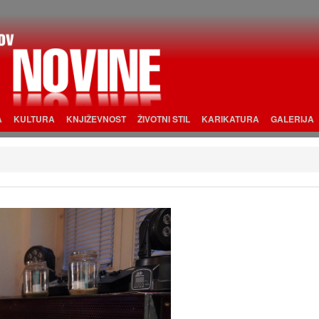
A
KULTURA
KNJIŽEVNOST
ŽIVOTNI STIL
KARIKATURA
GALERIJA