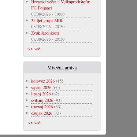
Hrvatski večer u Vulkaprodrštofu:
FG Poljanci
08/08/2026 - 19:00
35 ljet grupa MIR
08/08/2026 - 20:30
Zvuk šarolikosti
08/08/2026 - 20:30
>> već
Misečna arhiva
kolovoz 2026
(15)
srpanj 2026
(60)
lipanj 2026
(62)
svibanj 2026
(93)
travanj 2026
(63)
ožujak 2026
(73)
>> već