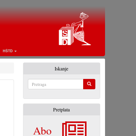
HŠTD
Iskanje
Pretraga
Pretplata
Abo