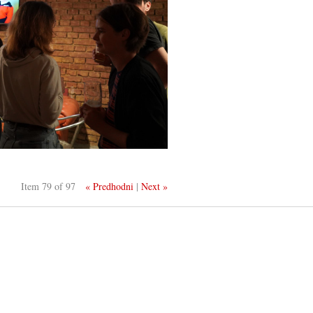
Item 79 of 97
« Predhodni
|
Next »