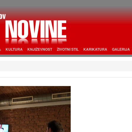
A
KULTURA
KNJIŽEVNOST
ŽIVOTNI STIL
KARIKATURA
GALERIJA