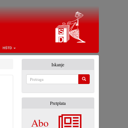
HŠTD
Iskanje
Pretraga
Pretplata
Abo