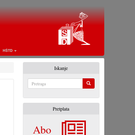
HŠTD
Iskanje
Pretraga
Pretplata
Abo