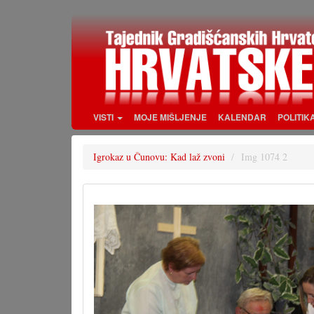
Skoči
na
glavni
sadržaj
VISTI
MOJE MIŠLJENJE
KALENDAR
POLITIK
Igrokaz u Čunovu: Kad laž zvoni
Img 1074 2