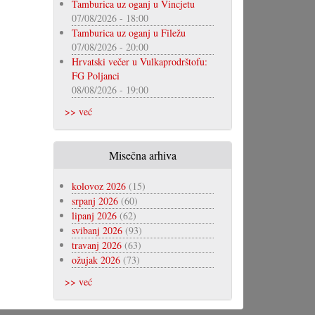
Tamburica uz oganj u Vincjetu
07/08/2026 - 18:00
Tamburica uz oganj u Filežu
07/08/2026 - 20:00
Hrvatski večer u Vulkaprodrštofu:
FG Poljanci
08/08/2026 - 19:00
>> već
Misečna arhiva
kolovoz 2026
(15)
srpanj 2026
(60)
lipanj 2026
(62)
svibanj 2026
(93)
travanj 2026
(63)
ožujak 2026
(73)
>> već