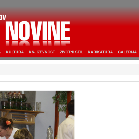
A
KULTURA
KNJIŽEVNOST
ŽIVOTNI STIL
KARIKATURA
GALERIJA