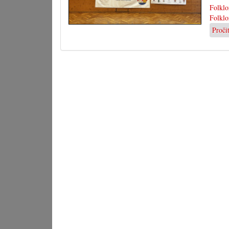
Folklo
Folklo
Proči