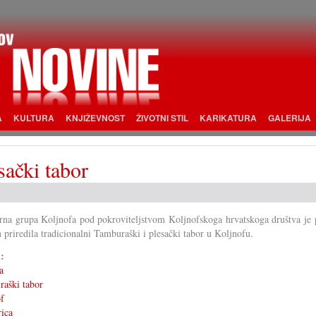
A
KULTURA
KNJIŽEVNOST
ŽIVOTNI STIL
KARIKATURA
GALERIJA
sački tabor
rna grupa Koljnofa pod pokroviteljstvom Koljnofskoga hrvatskoga društva je p
n priredila tradicionalni Tamburaški i plesački tabor u Koljnofu.
i:
a
aški tabor
f
ica