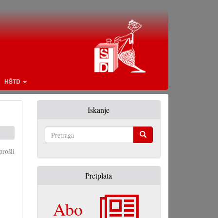
HŠTD
Iskanje
Pretraga
rošli
Pretplata
Abo