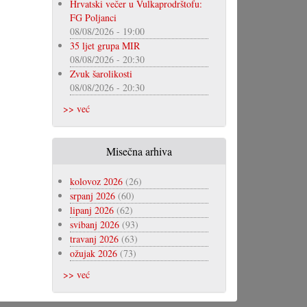
Hrvatski večer u Vulkaprodrštofu:
FG Poljanci
08/08/2026 - 19:00
35 ljet grupa MIR
08/08/2026 - 20:30
Zvuk šarolikosti
08/08/2026 - 20:30
>> već
Misečna arhiva
kolovoz 2026
(26)
srpanj 2026
(60)
lipanj 2026
(62)
svibanj 2026
(93)
travanj 2026
(63)
ožujak 2026
(73)
>> već