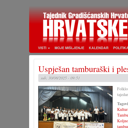
Skoči
na
glavni
sadržaj
VISTI
MOJE MIŠLJENJE
KALENDAR
POLITIK
Uspješan tamburaški i ple
sub, 30/08/2025 - 09:51
Folklo
tajeda
Tagov
Kultur
Tambur
Koljno
tambur