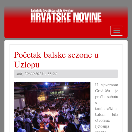
Skoči
na
glavni
sadržaj
Toggle
navigati
Početak balske sezone u
Uzlopu
sub, 29/11/2025 - 11:21
U sjevernom
Gradišću je
prošlu subotu
s
tamburaškim
balom bila
otvorena
ljetošnja
sezona