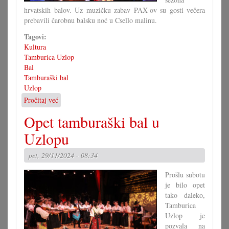
hrvatskih balov. Uz muzičku zabav PAX-ov su gosti večera
prebavili čarobnu balsku noć u Csello malinu.
Tagovi:
Kultura
Tamburica Uzlop
Bal
Tamburaški bal
Uzlop
Pročitaj već
o
Početak
Opet tamburaški bal u
balske
sezone
Uzlopu
u
Uzlopu
pet, 29/11/2024 - 08:34
Prošlu subotu
je bilo opet
tako daleko,
Tamburica
Uzlop je
pozvala na