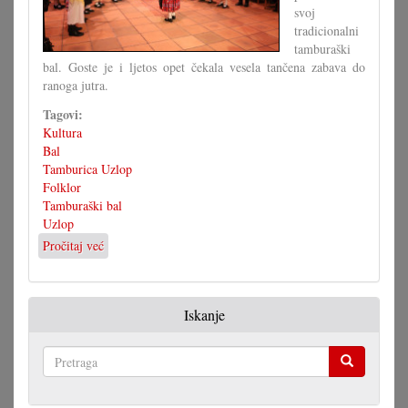
svoj
tradicionalni
tamburaški
bal. Goste je i ljetos opet čekala vesela tančena zabava do
ranoga jutra.
Tagovi:
Kultura
Bal
Tamburica Uzlop
Folklor
Tamburaški bal
Uzlop
Pročitaj već
o
Opet
tamburaški
bal
Iskanje
u
Uzlopu
Pretraga