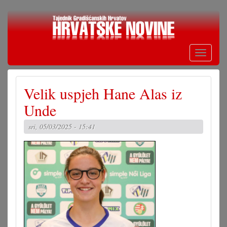
Skoči
na
glavni
sadržaj
Toggle
navigati
Velik uspjeh Hane Alas iz
Unde
sri, 05/03/2025 - 15:41