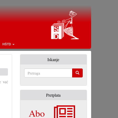
HŠTD
Iskanje
Pretraga
e već
Pretplata
Abo