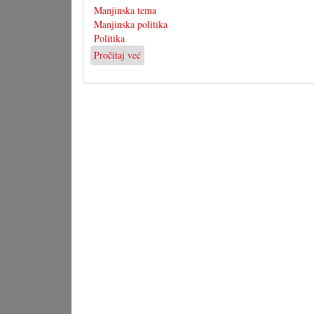
Manjinska tema
Manjinska politika
Politika
Pročitaj već
o
Kultinarijum
prez
hrvatskoga
programa