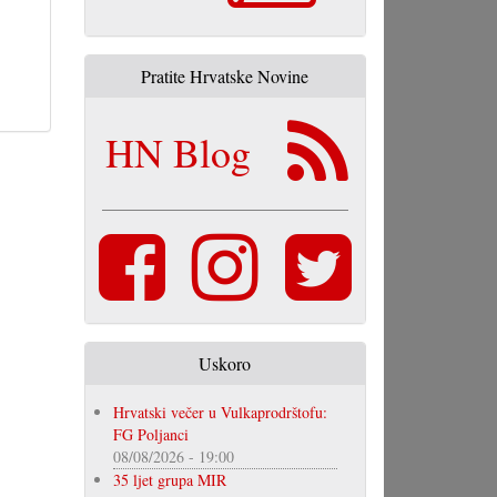
Pratite Hrvatske Novine
HN Blog
Uskoro
Hrvatski večer u Vulkaprodrštofu:
FG Poljanci
08/08/2026 - 19:00
35 ljet grupa MIR