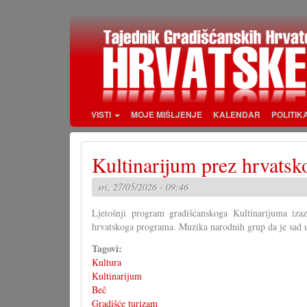
Skoči
na
glavni
sadržaj
VISTI
MOJE MIŠLJENJE
KALENDAR
POLITIK
Kultinarijum prez hrvats
sri, 27/05/2026 - 09:46
Ljetošnji program gradišćanskoga Kultinarijuma izaz
hrvatskoga programa. Muzika narodnih grup da je sad 
Tagovi:
Kultura
Kultinarijum
Beč
Gradišće turizam