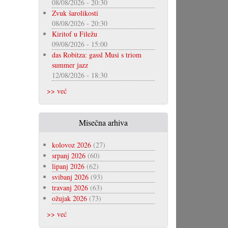
08/08/2026 - 20:30
Zvuk šarolikosti
08/08/2026 - 20:30
Kiritof u Filežu
09/08/2026 - 15:00
das Robitza: gassl Musi s triom
summer jazz
12/08/2026 - 18:30
>> već
Misečna arhiva
kolovoz 2026
(27)
srpanj 2026
(60)
lipanj 2026
(62)
svibanj 2026
(93)
travanj 2026
(63)
ožujak 2026
(73)
>> već