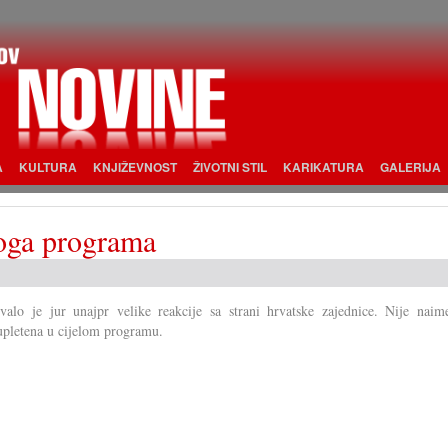
A
KULTURA
KNJIŽEVNOST
ŽIVOTNI STIL
KARIKATURA
GALERIJA
koga programa
valo je jur unajpr velike reakcije sa strani hrvatske zajednice. Nije naim
upletena u cijelom programu.