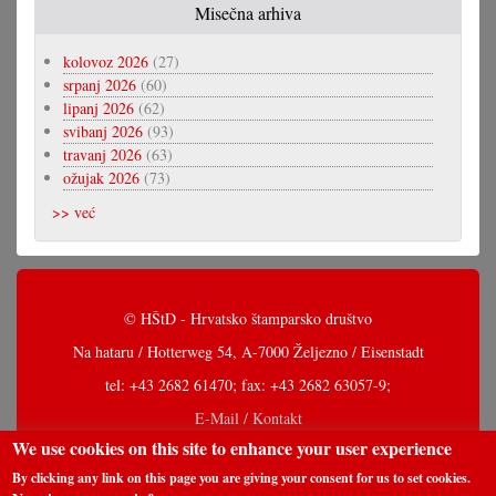
Misečna arhiva
kolovoz 2026
(27)
srpanj 2026
(60)
lipanj 2026
(62)
svibanj 2026
(93)
travanj 2026
(63)
ožujak 2026
(73)
>> već
© HŠtD - Hrvatsko štamparsko društvo
Na hataru / Hotterweg 54, A-7000 Željezno / Eisenstadt
tel: +43 2682 61470; fax: +43 2682 63057-9;
E-Mail / Kontakt
We use cookies on this site to enhance your user experience
By clicking any link on this page you are giving your consent for us to set cookies.