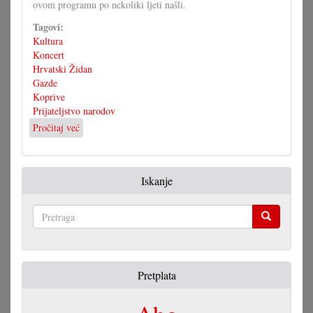
ovom programu po nekoliki ljeti našli.
Tagovi:
Kultura
Koncert
Hrvatski Židan
Gazde
Koprive
Prijateljstvo narodov
Pročitaj već
o
Prijateljstvo
narodov
Iskanje
Pretraga
Pretplata