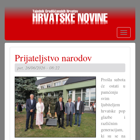
Skoči
na
glavni
sadržaj
Toggle
navigati
Prijateljstvo narodov
pet, 26/06/2026 - 08:22
Prošla subota
će ostati u
pamćenju
svim
ljubiteljem
hrvatske pop
glazbe i
različnim
generacijam,
ki su se na