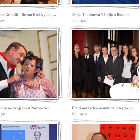
Marijana Grandić - Bruno Kreisky-nagrada za ljudska prava
30 ljet Tamburica Vlahija u Bandolu
ges
75 images
ja za neoženjene« u Novom Selu
Četiri novi veleposlaniki za integraciju
ages
82 images