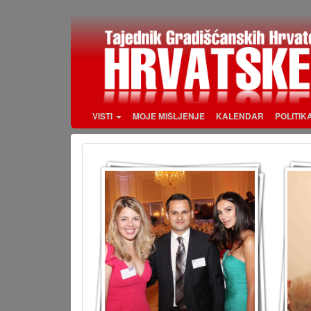
Skoči
na
glavni
sadržaj
VISTI
MOJE MIŠLJENJE
KALENDAR
POLITIK