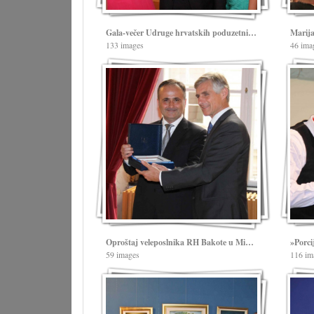
Gala-večer Udruge hrvatskih poduzetnika u Austriji
133 images
46 ima
Oproštaj veleposlnika RH Bakote u Ministarstvu vanjskih poslova u Beču
»Porci
59 images
116 im