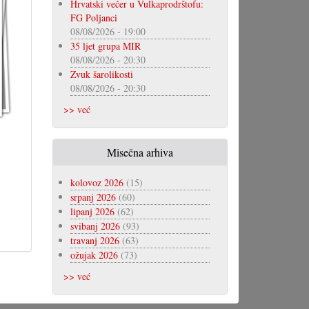
Hrvatski večer u Vulkaprodrštofu:
FG Poljanci
08/08/2026 - 19:00
35 ljet grupa MIR
08/08/2026 - 20:30
Zvuk šarolikosti
08/08/2026 - 20:30
>> već
Misečna arhiva
kolovoz 2026
(15)
srpanj 2026
(60)
lipanj 2026
(62)
svibanj 2026
(93)
travanj 2026
(63)
ožujak 2026
(73)
>> već