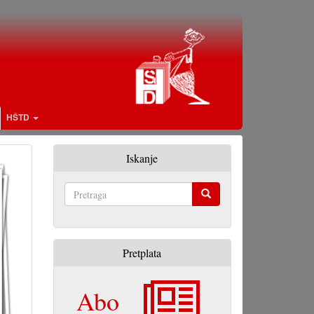
HŠTD
Iskanje
Pretraga
Pretplata
Abo