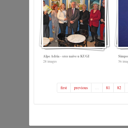
Alpe Adria - srce naive u KUGI
Simpoz
28 images
56 ima
first
previous
…
81
82