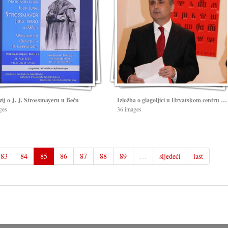
ij o J. J. Strossmayeru u Beču
Izložba o glagoljici u Hrvatskom centru u Beču
ges
36 images
83
84
85
86
87
88
89
…
sljedeći
last