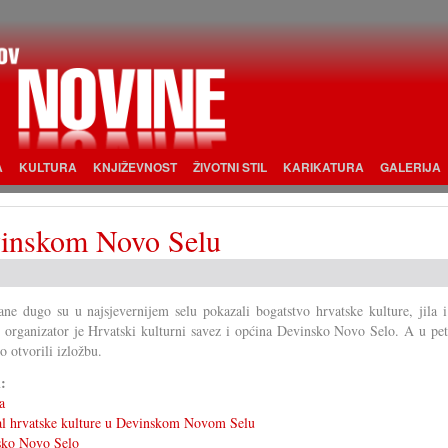
A
KULTURA
KNJIŽEVNOST
ŽIVOTNI STIL
KARIKATURA
GALERIJA
evinskom Novo Selu
ne dugo su u najsjevernijem selu pokazali bogatstvo hrvatske kulture, jila i
 organizator je Hrvatski kulturni savez i općina Devinsko Novo Selo. A u pet
o otvorili izložbu.
i:
a
al hrvatske kulture u Devinskom Novom Selu
sko Novo Selo