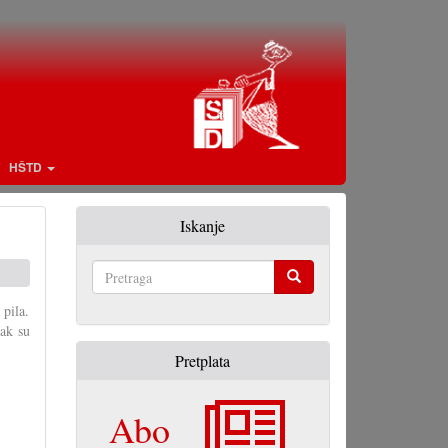
HŠTD
Iskanje
Pretraga
 pila.
ak su
Pretplata
Abo