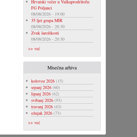
Hrvatski večer u Vulkaprodrštofu:
FG Poljanci
08/08/2026 - 19:00
35 ljet grupa MIR
08/08/2026 - 20:30
Zvuk šarolikosti
08/08/2026 - 20:30
>> već
Misečna arhiva
kolovoz 2026
(15)
srpanj 2026
(60)
lipanj 2026
(62)
svibanj 2026
(93)
travanj 2026
(63)
ožujak 2026
(73)
>> već