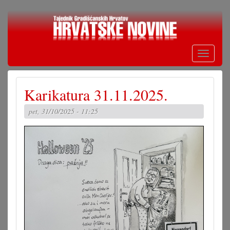
Skoči
na
glavni
sadržaj
Toggle
navigati
Karikatura 31.11.2025.
pet, 31/10/2025 - 11:25