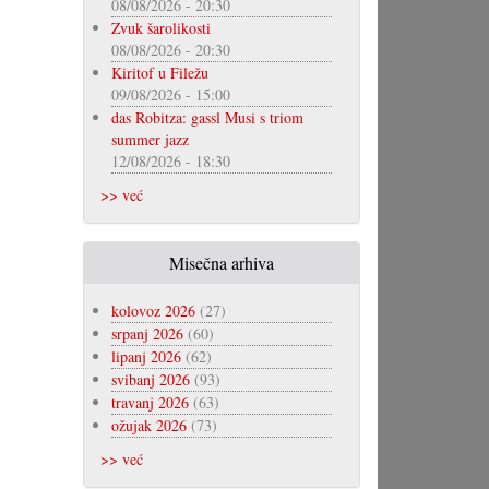
08/08/2026 - 20:30
Zvuk šarolikosti
08/08/2026 - 20:30
Kiritof u Filežu
09/08/2026 - 15:00
das Robitza: gassl Musi s triom
summer jazz
12/08/2026 - 18:30
>> već
Misečna arhiva
kolovoz 2026
(27)
srpanj 2026
(60)
lipanj 2026
(62)
svibanj 2026
(93)
travanj 2026
(63)
ožujak 2026
(73)
>> već