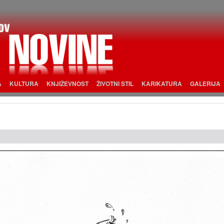
A
KULTURA
KNJIŽEVNOST
ŽIVOTNI STIL
KARIKATURA
GALERIJA