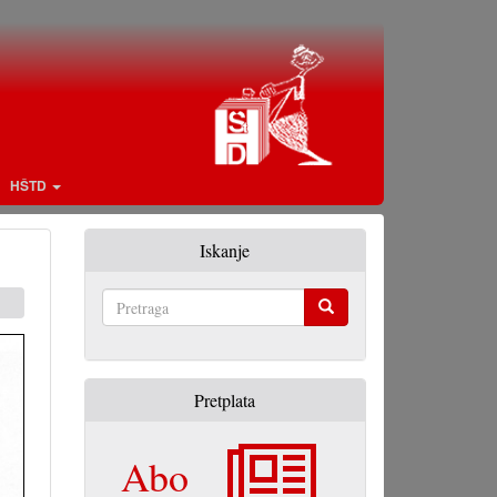
HŠTD
Iskanje
Pretraga
Pretplata
Abo