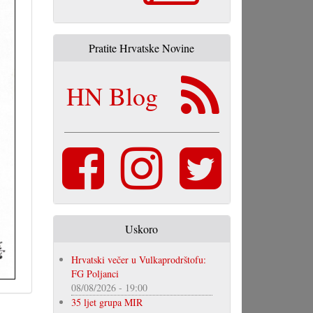
Pratite Hrvatske Novine
HN Blog
Uskoro
Hrvatski večer u Vulkaprodrštofu:
FG Poljanci
08/08/2026 - 19:00
35 ljet grupa MIR