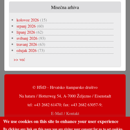
Misečna arhiva
kolovoz 2026
(15)
srpanj 2026
(60)
lipanj 2026
(62)
svibanj 2026
(93)
travanj 2026
(63)
ožujak 2026
(73)
>> već
© HŠtD - Hrvatsko štamparsko društvo
Na hataru / Hotterweg 54, A-7000 Željezno / Eisenstadt
tel: +43 2682 61470; fax: +43 2682 63057-9;
E-Mail / Kontakt
We use cookies on this site to enhance your user experience
By clicking any link on this page you are giving your consent for us to set cookies.