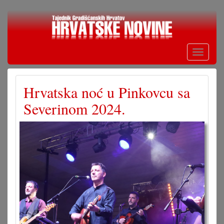
Skoči
na
glavni
sadržaj
Toggle
navigati
Hrvatska noć u Pinkovcu sa
Severinom 2024.