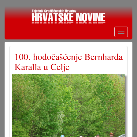
Skoči
na
glavni
sadržaj
Toggle
navigati
100. hodočašćenje Bernharda
Karalla u Celje