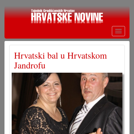
Skoči
na
glavni
sadržaj
Toggle
navigati
Hrvatski bal u Hrvatskom
Jandrofu