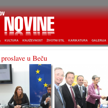
A
KULTURA
KNJIŽEVNOST
ŽIVOTNI STIL
KARIKATURA
GALERIJA
 proslave u Beču