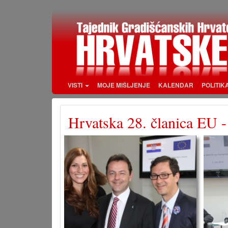
Skoči
na
glavni
sadržaj
VISTI
MOJE MIŠLJENJE
KALENDAR
POLITIK
Hrvatska 28. članica EU -