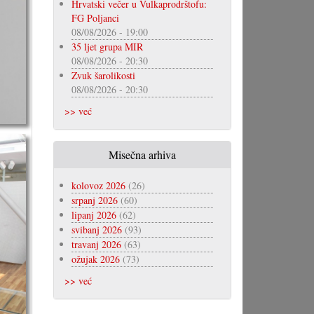
Hrvatski večer u Vulkaprodrštofu:
FG Poljanci
08/08/2026 - 19:00
35 ljet grupa MIR
08/08/2026 - 20:30
Zvuk šarolikosti
08/08/2026 - 20:30
>> već
Misečna arhiva
kolovoz 2026
(26)
srpanj 2026
(60)
lipanj 2026
(62)
svibanj 2026
(93)
travanj 2026
(63)
ožujak 2026
(73)
>> već