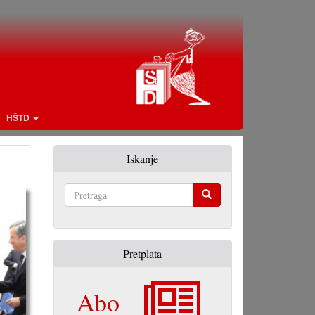
HŠTD
Iskanje
Pretraga
Pretplata
Abo