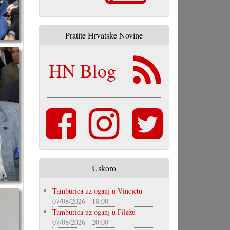
Pratite Hrvatske Novine
HN Blog
Uskoro
Tamburica uz oganj u Vincjetu
07/08/2026 - 18:00
Tamburica uz oganj u Filežu
07/08/2026 - 20:00