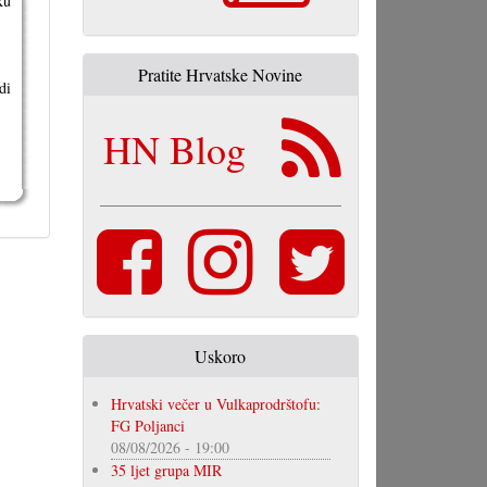
ku
Pratite Hrvatske Novine
di
HN Blog
Uskoro
Hrvatski večer u Vulkaprodrštofu:
FG Poljanci
08/08/2026 - 19:00
35 ljet grupa MIR