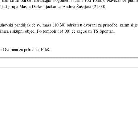
 dan će se održati narašćajni nogometni turnir (od 10.00). Navečer će publi
ljati grupa Masne Daske i jačkarica Andrea Šušnjara (21.00).
hovski pandiljak će sv. maša (10.30) održati u dvorani za priredbe, zatim slije
nica i skupni objed. Po tomboli (14.00) će zaguslati TS Špontan.
:
Dvorana za priredbe, Filež